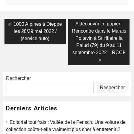
Navigation
Previous
Next
A découvrir ce papier :
1000 Alpines à Dieppe
post:
post:
de
Rencontre dans le Marais
les 28/29 mai 2022 /
Poitevin à St Hilaire la
(service auto)
l’article
Palud (79) du 9 au 11
septembre 2022 – RCCF
Rechercher
Rechercher
Derniers Articles
Editorial tout frais : Vallée de la Fensch. Une voiture de
collection coûte-t-elle vraiment plus cher à entretenir ?