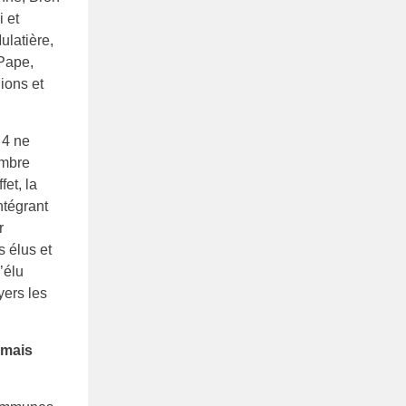
i et
ulatière,
Pape,
ions et
 4 ne
mbre
fet, la
ntégrant
r
s élus et
’élu
yers les
rmais