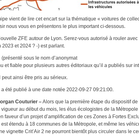
ipe vient de lire cet encart sur la thématique « voitures de collec
sir nous vous en présentons le plus important ci-dessous.
(Nouvelle ZFE autour de Lyon. Serez-vous autorisé à rouler avec 
n 2023 et 2024 ? -) est parlant.
n (présenté sous le nom d’anonymat
u et fiable pour plusieurs autres éditoriaux qu’il a publiés sur in
l peut ainsi être pris au sérieux.
 a été publié à une date notée 2022-09-27 09:21:00.
Morgan Couturier –
Alors que la première étape du dispositif de
 vigueur au début du mois, les élus écologistes de la Métropole
en faveur d’un projet d’amplification de ces Zones à Fortes Excl
 est étendu à 18 communes de la Métropole, et même les véhic
ne vignette Crit’Air 2 ne pourront bientôt plus circuler dans le ce