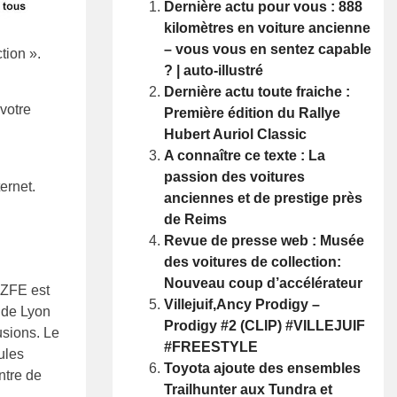
Dernière actu pour vous : 888
kilomètres en voiture ancienne
– vous vous en sentez capable
tion ».
? | auto-illustré
Dernière actu toute fraiche :
votre
Première édition du Rallye
Hubert Auriol Classic
A connaître ce texte : La
passion des voitures
ternet.
anciennes et de prestige près
de Reims
Revue de presse web : Musée
des voitures de collection:
Nouveau coup d’accélérateur
 ZFE est
Villejuif,Ancy Prodigy –
 de Lyon
Prodigy #2 (CLIP) #VILLEJUIF
usions. Le
#FREESTYLE
ules
Toyota ajoute des ensembles
ntre de
Trailhunter aux Tundra et