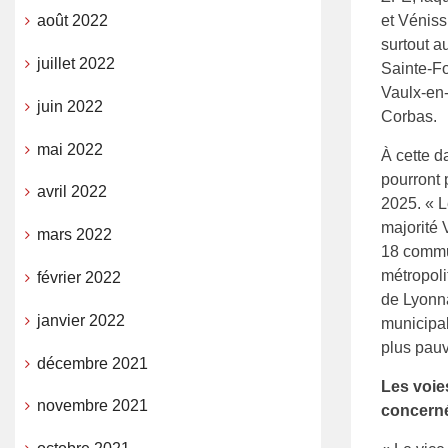
et Véniss
août 2022
surtout a
juillet 2022
Sainte-F
Vaulx-en-
juin 2022
Corbas.
mai 2022
À cette d
pourront 
avril 2022
2025. « L
majorité 
mars 2022
18 commun
métropoli
février 2022
de Lyonna
janvier 2022
municipal
plus pauv
décembre 2021
Les voie
novembre 2021
concerné