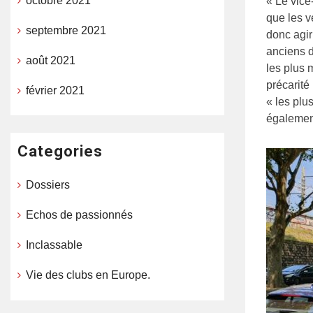
octobre 2021
« Le vic
que les vé
septembre 2021
donc agir 
anciens d
août 2021
les plus 
précarité
février 2021
« les plu
égalemen
Categories
Dossiers
Echos de passionnés
Inclassable
Vie des clubs en Europe.