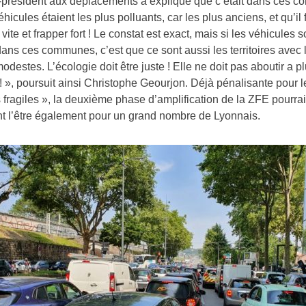
e-président aux déplacements a expliqué que c’était dans ces 
hicules étaient les plus polluants, car les plus anciens, et qu’il f
vite et frapper fort ! Le constat est exact, mais si les véhicules s
ans ces communes, c’est que ce sont aussi les territoires avec 
modestes. L’écologie doit être juste ! Elle ne doit pas aboutir a p
 ! », poursuit ainsi Christophe Geourjon. Déjà pénalisante pour l
s fragiles », la deuxième phase d’amplification de la ZFE pourrai
t l’être également pour un grand nombre de Lyonnais.