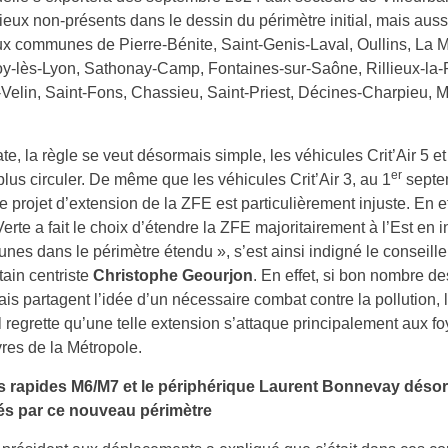
ieux non-présents dans le dessin du périmètre initial, mais auss
ux communes de Pierre-Bénite, Saint-Genis-Laval, Oullins, La M
oy-lès-Lyon, Sathonay-Camp, Fontaines-sur-Saône, Rillieux-la-
Velin, Saint-Fons, Chassieu, Saint-Priest, Décines-Charpieu, M
ate, la règle se veut désormais simple, les véhicules Crit’Air 5 et
er
plus circuler. De même que les véhicules Crit’Air 3, au 1
septe
e projet d’extension de la ZFE est particulièrement injuste. En ef
Verte a fait le choix d’étendre la ZFE majoritairement à l’Est en i
es dans le périmètre étendu », s’est ainsi indigné le conseille
tain centriste
Christophe Geourjon
. En effet, si bon nombre de
is partagent l’idée d’un nécessaire combat contre la pollution, l
 regrette qu’une telle extension s’attaque principalement aux fo
res de la Métropole.
s rapides M6/M7 et le périphérique Laurent Bonnevay déso
s par ce nouveau périmètre