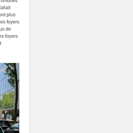
communes
allait
ont plus
les foyers
lus de
es foyers
t