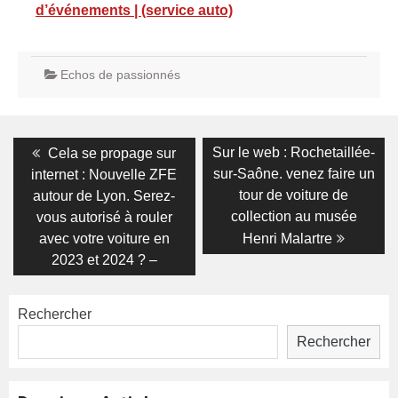
d’événements | (service auto)
Echos de passionnés
Navigation
Previous
Next
Sur le web : Rochetaillée-
Cela se propage sur
post:
post:
de
sur-Saône. venez faire un
internet : Nouvelle ZFE
tour de voiture de
autour de Lyon. Serez-
l’article
collection au musée
vous autorisé à rouler
avec votre voiture en
Henri Malartre
2023 et 2024 ? –
Rechercher
Rechercher