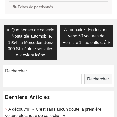
Echos de passionnés
Navigation
Previous
Next
A connaître : Ecclestone
Que penser de ce texte
post:
post:
de
vend 69 voitures de
: Nostalgie automobile.
1954, la Mercedes-Benz
Formule 1 | auto-illustré
l’article
300 SL déploie ses ailes
et devient icône
Rechercher
Rechercher
Derniers Articles
A découvrir : « C’est sans aucun doute la première
voiture électrique de collection »