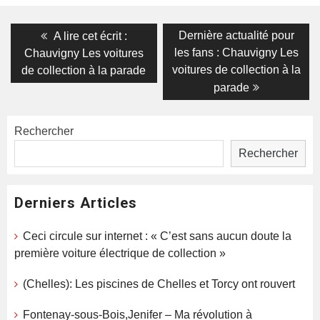
Navigation
Previous
Next
Dernière actualité pour
A lire cet écrit :
post:
post:
de
les fans : Chauvigny Les
Chauvigny Les voitures
voitures de collection à la
de collection à la parade
l’article
parade
Rechercher
Rechercher
Derniers Articles
Ceci circule sur internet : « C’est sans aucun doute la
première voiture électrique de collection »
(Chelles): Les piscines de Chelles et Torcy ont rouvert
Fontenay-sous-Bois,Jenifer – Ma révolution à