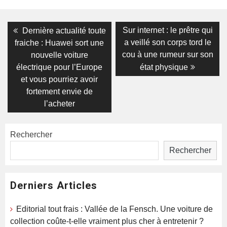
Navigation
Previous
Next
Sur internet : le prêtre qui
Dernière actualité toute
post:
post:
de
a veillé son corps tord le
fraiche : Huawei sort une
cou à une rumeur sur son
nouvelle voiture
l’article
électrique pour l’Europe
état physique
et vous pourriez avoir
fortement envie de
l’acheter
Rechercher
Rechercher
Derniers Articles
Editorial tout frais : Vallée de la Fensch. Une voiture de
collection coûte-t-elle vraiment plus cher à entretenir ?