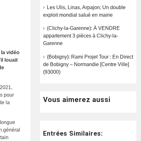
Les Ulis, Linas, Arpajon; Un double
exploit mondial salué en mairie
(Clichy-la-Garenne): À VENDRE
appartement 3 pièces à Clichy-la-
Garenne
 la vidéo
(Bobigny): Rami Projet Tour : En Direct
l louait
de Bobigny – Normandie [Centre Ville]
de
(93000)
 2021,
es pour
Vous aimerez aussi
de la
 longue
en général
Entrées Similaires:
tain