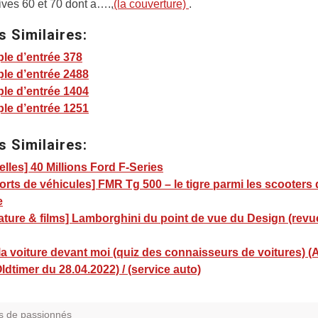
ives 60 et 70 dont a….,
(la couverture)
.
s Similaires:
le d’entrée 378
le d’entrée 2488
le d’entrée 1404
le d’entrée 1251
s Similaires:
lles] 40 Millions Ford F-Series
rts de véhicules] FMR Tg 500 – le tigre parmi les scooters 
e
rature & films] Lamborghini du point de vue du Design (revu
a voiture devant moi (quiz des connaisseurs de voitures) (A
ldtimer du 28.04.2022) / (service auto)
s de passionnés