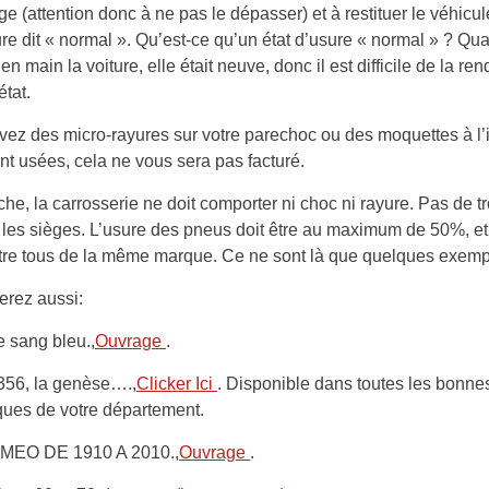
ge (attention donc à ne pas le dépasser) et à restituer le véhicu
ure dit « normal ». Qu’est-ce qu’un état d’usure « normal » ? Q
en main la voiture, elle était neuve, donc il est difficile de la re
état.
vez des micro-rayures sur votre parechoc ou des moquettes à l’i
t usées, cela ne vous sera pas facturé.
he, la carrosserie ne doit comporter ni choc ni rayure. Pas de tr
 les sièges. L’usure des pneus doit être au maximum de 50%, et 
tre tous de la même marque. Ce ne sont là que quelques exemp
erez aussi:
e sang bleu.,
Ouvrage
.
356, la genèse….,
Clicker Ici
. Disponible dans toutes les bonne
ques de votre département.
MEO DE 1910 A 2010.,
Ouvrage
.