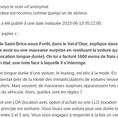
 sous le nom «d’anonymat
acteur est reconnu comme quelqu’un de sérieux.
 a été publié à une date indiquée 2023-06-13 05:12:00.
« papier » :
de Saint-Brice-sous-Forêt, dans le Val-d’Oise, explique dans
 avoir eu une mauvaise surprise en restituant la voiture qu’i
ocation longue durée). On lui a facturé 1600 euros de frais 
 état, une note face à laquelle il s’interroge.
on longue durée d’une voiture, le leasing, est très à la mode. En
ésentait près de la moitié des immatriculations de voitures neuv
culiers. Mais souvent, de mauvaises surprises apparaissent lors 
on du véhicule. Alors, quelles sont les règles ?
it une LOA (location avec option d’achat) ou une LLD (location
e principe est similaire. Vous louez une voiture pour une durée 
entre 2 et 5 ans. Vous vous engagez à respecter à la fois un cer