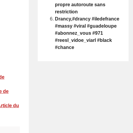
propre autoroute sans
restriction
Drancy,#drancy #iledefrance
#massy #viral #guadeloupe
#abonnez_vous #971
#reesl_vidoe_viarl #black
#chance
de
e de
rticle du