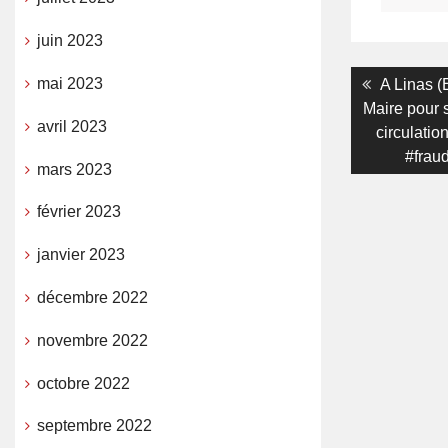
juin 2023
Navigati
Previous
mai 2023
A Linas (
post:
Maire pour 
de
avril 2023
circulatio
l’article
#fraud
mars 2023
février 2023
janvier 2023
décembre 2022
novembre 2022
octobre 2022
septembre 2022