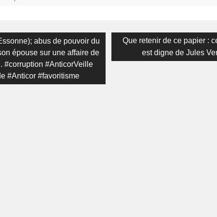
on
Next
Que retenir de ce papier : c
Essonne); abus de pouvoir du
post:
son épouse sur une affaire de
est digne de Jules Ve
n. #corruption #AnticorVeille
e #Anticor #favoritisme