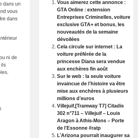
Vous aimerez cette annonce :
le dans un
GTA Online : extension
uand vous
Entreprises Criminelles, voiture
ndre dans
exclusive GTA+ et bonus, les
nouveautés de la semaine
ntérieur
dévoilées
Cela circule sur internet : La
voiture préférée de la
ou ni de
princesse Diana sera vendue
ils
aux enchères fin août
les.
Sur le web : la seule voiture
invaincue de l’histoire va être
mise aux enchères à plusieurs
millions d’euros
Villejuif,[Tramway T7] Citadis
s
302 n°711 – Villejuif – Louis
Aragon à Athis-Mons – Porte
de l’Essonne #ratp
L’Arizona pourrait inaugurer sa