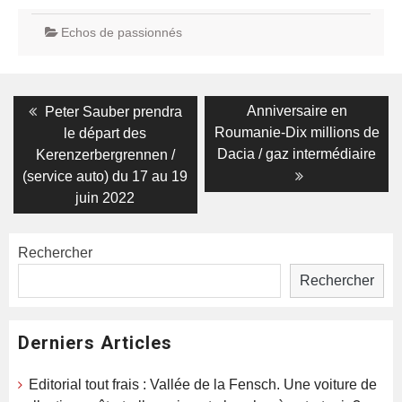
Echos de passionnés
Navigation
Previous
Next
Anniversaire en
Peter Sauber prendra
post:
post:
de
Roumanie-Dix millions de
le départ des
Dacia / gaz intermédiaire
Kerenzerbergrennen /
l’article
(service auto) du 17 au 19
juin 2022
Rechercher
Rechercher
Derniers Articles
Editorial tout frais : Vallée de la Fensch. Une voiture de