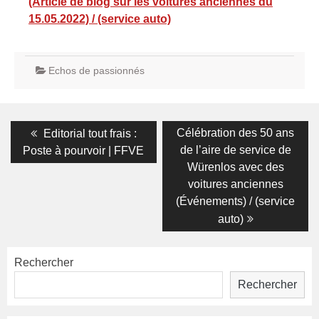
(Article de blog sur les voitures anciennes du
15.05.2022) / (service auto)
Echos de passionnés
Navigation
Previous
Next
Célébration des 50 ans
Editorial tout frais :
post:
post:
de
de l’aire de service de
Poste à pourvoir | FFVE
Würenlos avec des
l’article
voitures anciennes
(Événements) / (service
auto)
Rechercher
Rechercher