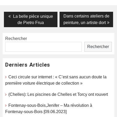
Navigation
Previous
Next
Dans certains ateliers de
La belle pièce unique
post:
post:
de
de Pietro Frua
peinture, un artiste dort
l’article
Rechercher
Rechercher
Derniers Articles
Ceci circule sur internet : « C’est sans aucun doute la
première voiture électrique de collection »
(Chelles): Les piscines de Chelles et Torcy ont rouvert
Fontenay-sous-Bois,Jenifer – Ma révolution à
Fontenay-sous-Bois [09.06.2023]