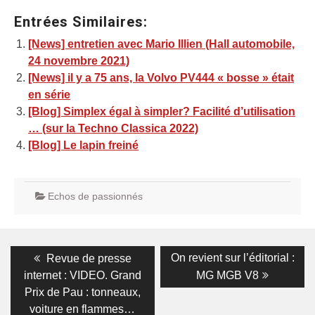
Entrées Similaires:
[News] entretien avec Mario Illien (Hall automobile,
24 novembre 2021)
[News] il y a 75 ans, la Volvo PV444 « bosse » était
en série
[Blog] Simplex égal à simpler? Facilité d’utilisation
… (sur la Techno Classica 2022)
[Blog] Le lapin freiné
Echos de passionnés
Navigation
Previous
Next
On revient sur l’éditorial :
Revue de presse
post:
post:
de
internet : VIDEO. Grand
MG MGB V8
Prix de Pau : tonneaux,
l’article
voiture en flammes…