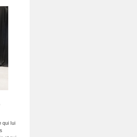
s
 qui lui
s