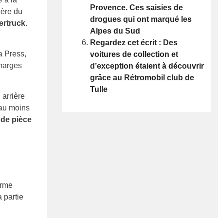
Provence. Ces saisies de
ière du
drogues qui ont marqué les
bertruck
.
Alpes du Sud
Regardez cet écrit : Des
a Press,
voitures de collection et
 marges
d’exception étaient à découvrir
grâce au Rétromobil club de
Tulle
 arrière
’au moins
nde pièce
orme
 partie