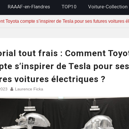
RAAAF-en-Flandres
TOP10
Voiture-Collection
ent Toyota compte s’inspirer de Tesla pour ses futures voitures é
orial tout frais : Comment Toyo
te s’inspirer de Tesla pour se
res voitures électriques ?
2023
Laurence Ficka