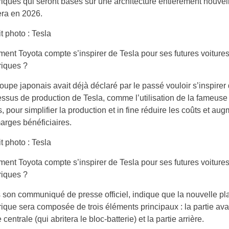
riques qui seront basés sur une architecture entièrement nouvell
era en 2026.
t photo : Tesla
nt Toyota compte s’inspirer de Tesla pour ses futures voiture
riques ?
oupe japonais avait déjà déclaré par le passé vouloir s’inspirer
ssus de production de Tesla, comme l’utilisation de la fameuse
, pour simplifier la production et in fine réduire les coûts et au
arges bénéficiaires.
t photo : Tesla
nt Toyota compte s’inspirer de Tesla pour ses futures voiture
riques ?
son communiqué de presse officiel, indique que la nouvelle pl
rique sera composée de trois éléments principaux : la partie avan
e centrale (qui abritera le bloc-batterie) et la partie arrière.