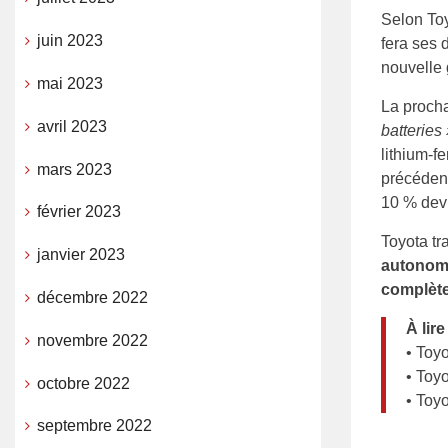
Selon Toy
juin 2023
fera ses 
nouvelle 
mai 2023
La procha
avril 2023
batteries
lithium-f
mars 2023
précédent
10 % devr
février 2023
Toyota tr
janvier 2023
autonomi
complèt
décembre 2022
À lire
novembre 2022
• Toy
• Toy
octobre 2022
• Toy
septembre 2022