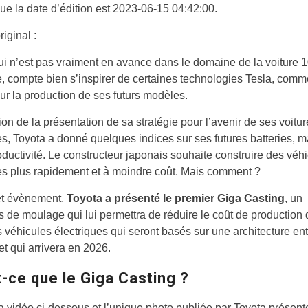
e la date d’édition est 2023-06-15 04:42:00.
riginal :
ui n’est pas vraiment en avance dans le domaine de la voiture 
e, compte bien s’inspirer de certaines technologies Tesla, comm
ur la production de ses futurs modèles.
ion de la présentation de sa stratégie pour l’avenir de ses voitu
es, Toyota a donné quelques indices sur ses futures batteries, m
oductivité. Le constructeur japonais souhaite construire des véh
es plus rapidement et à moindre coût. Mais comment ?
et évènement,
Toyota a présenté le premier Giga Casting
, un
 de moulage qui lui permettra de réduire le coût de production
 véhicules électriques qui seront basés sur une architecture en
et qui arrivera en 2026.
-ce que le Giga Casting ?
a vidéo ci-dessous et l’unique photo publiée par Toyota présente