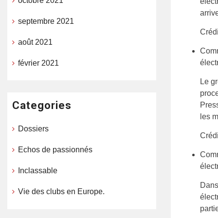
octobre 2021
élect
arriv
septembre 2021
Crédi
août 2021
Comme
élect
février 2021
Le gr
proce
Categories
Press
les m
Dossiers
Crédi
Echos de passionnés
Comme
élect
Inclassable
Dans 
Vie des clubs en Europe.
élect
parti