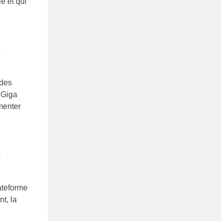
e et qui
s
 des
 Giga
gmenter
s
ateforme
t, la