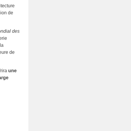
itecture
-ion de
ndial des
erie
la
eure de
frira
une
arge