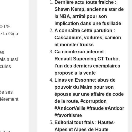
Dernière actu toute fraiche :
Shawn Kemp, ancienne star de
la NBA, arrêté pour son
implication dans une fusillade
100 %
A connaître cette parution :
e la Giga
Cascadeurs, voitures, camion
et monster trucks
Ca circule sur internet :
res
Renault Supercinq GT Turbo,
ais aussi
l’un des derniers exemplaires
icules
proposé à la vente
Linas en Essonne; abus de
pouvoir du Maire pour son
 de ses
épouse sur une affaire de code
tièrement
de la route. #corruption
#AnticorVeille #fraude #Anticor
#favoritisme
Editorial tout frais : Hautes-
Alpes et Alpes-de-Haute-
 à la