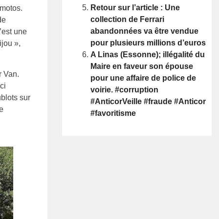
Retour sur l’article : Une
 motos.
collection de Ferrari
de
abandonnées va être vendue
’est une
pour plusieurs millions d’euros
ijou »,
A Linas (Essonne); illégalité du
Maire en faveur son épouse
r Van.
pour une affaire de police de
ci
voirie. #corruption
blots sur
#AnticorVeille #fraude #Anticor
de
#favoritisme