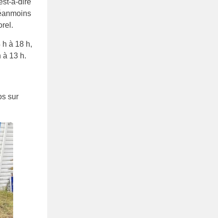
est-à-dire
néanmoins
rel.
 h à 18 h,
 à 13 h.
os sur