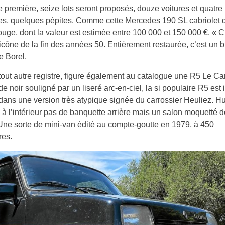
e première, seize lots seront proposés, douze voitures et quatre
es, quelques pépites. Comme cette Mercedes 190 SL cabriolet 
ouge, dont la valeur est estimée entre 100 000 et 150 000 €. « C
 icône de la fin des années 50. Entièrement restaurée, c’est un b
e Borel.
out autre registre, figure également au catalogue une R5 Le Ca
e noir souligné par un liseré arc-en-ciel, la si populaire R5 est i
 dans une version très atypique signée du carrossier Heuliez. Hu
, à l’intérieur pas de banquette arrière mais un salon moquetté 
ne sorte de mini-van édité au compte-goutte en 1979, à 450
res.