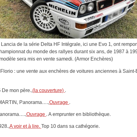
 Lancia de la série Delta HF Intégrale, ici une Evo 1, ont rempor
championnat du monde des rallyes durant six ans, de 1987 à 19
modèle sera mis en vente samedi. (Armor Enchères)
5 De mon père.,
(la couverture)
.
ARTIN, Panorama….,
Ouvrage
.
 Panorama….,
Ouvrage
. A emprunter en bibliothèque.
928.,
A voir et à lire.
Top 10 dans sa cathégorie.