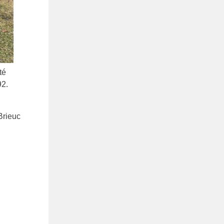
té
92.