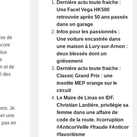
Dernière actu toute fraiche :
Une Facel Vega HK500
retrouvée après 50 ans passés
dans un garage
Infos pour les passionnés :
rse de
Une voiture encastrée dans
ncore
une maison à Lury-sur-Arnon :
plus
deux blessés dont un
s
grièvement
n et de
Dernière actu toute fraiche :
l des
Classic Grand Prix : une
insolite MEP orange sur le
circuit
Le Maire de Linas en IDF,
Christian Lardière, privilégie sa
rio. Je
femme dans une affaire de
ser une
code de la route. #corruption
t pas en
#AnticorVeille #fraude #Anticor
#favoritisme