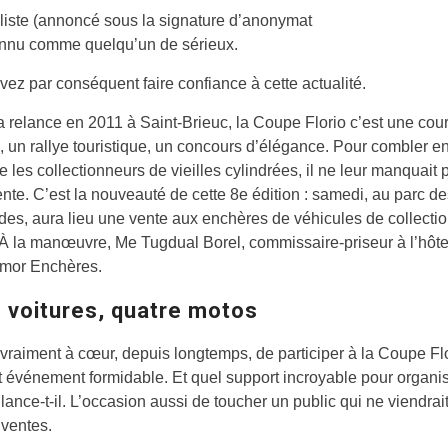
liste (annoncé sous la signature d’anonymat
onnu comme quelqu’un de sérieux.
ez par conséquent faire confiance à cette actualité.
 relance en 2011 à Saint-Brieuc, la Coupe Florio c’est une cou
é, un rallye touristique, un concours d’élégance. Pour combler e
 les collectionneurs de vieilles cylindrées, il ne leur manquait 
nte. C’est la nouveauté de cette 8e édition : samedi, au parc de
s, aura lieu une vente aux enchères de véhicules de collectio
 À la manœuvre, Me Tugdual Borel, commissaire-priseur à l’hôte
rmor Enchères.
 voitures, quatre motos
 vraiment à cœur, depuis longtemps, de participer à la Coupe Flo
t événement formidable. Et quel support incroyable pour organi
, lance-t-il. L’occasion aussi de toucher un public qui ne viendrai
 ventes.