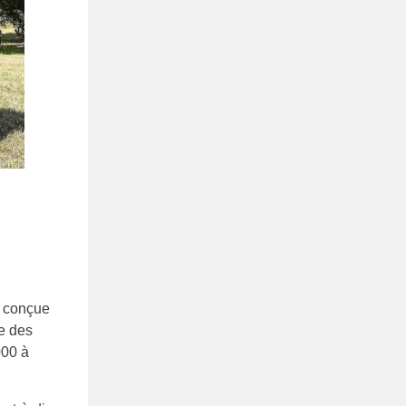
, conçue
e des
000 à