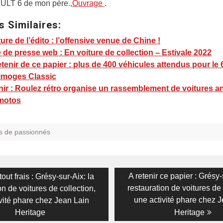
LT 6 de mon père.,
Ouvrage
.
s Similaires:
ure de l’édito : l’offensive venue de Chine !
de presse web : En voiture de collection – Estivale 2022
tenir de ce papier : plus de 400 véhicules attendus pour le
Limoges Classic
nir : Roulez rétro organise un rassemblement de voitures 
 motos
s de passionnés
on
us
Next
A retenir ce papier : Grésy-
 tout frais : Grésy-sur-Aix: la
post:
restauration de voitures de 
on de voitures de collection,
une activité phare chez 
vité phare chez Jean Lain
Heritage
Heritage