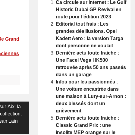
Ca circule sur internet : Le Gulf
Historic Dubai GP Revival en
route pour l’édition 2023
Editorial tout frais : Les
grandes désillusions. Opel
Kadett Aero : la version Targa
 6e Grand
dont personne ne voulait
Dernière actu toute fraiche :
anciennes
Une Facel Vega HK500
retrouvée après 50 ans passés
dans un garage
Infos pour les passionnés :
Une voiture encastrée dans
une maison à Lury-sur-Arnon :
deux blessés dont un
sur-Aix: la
grièvement
collection,
Dernière actu toute fraiche :
Jean Lain
Classic Grand Prix : une
insolite MEP orange sur le