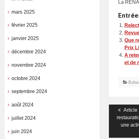
La RENAU
mars 2025
Entrée
février 2025
Relect
Revue 
janvier 2025
Que re
Prix 
décembre 2024
A rete
et de
novembre 2024
octobre 2024
Echo
septembre 2024
août 2024
Navigati
Previo
Article
post:
restaurati
juillet 2024
de
une acti
l’article
juin 2024