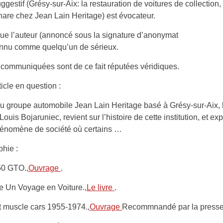
uggestif (Grésy-sur-Aix: la restauration de voitures de collection
phare chez Jean Lain Heritage) est évocateur.
ue l’auteur (annoncé sous la signature d’anonymat
onnu comme quelqu’un de sérieux.
 communiquées sont de ce fait réputées véridiques.
rticle en question :
u groupe automobile Jean Lain Heritage basé à Grésy-sur-Aix, 
Louis Bojaruniec, revient sur l’histoire de cette institution, et ex
hénomène de société où certains …
phie :
50 GTO.,
Ouvrage
.
e Un Voyage en Voiture.,
Le livre
.
t muscle cars 1955-1974.,
Ouvrage
Recommnandé par la presse