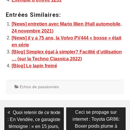
Entrées Similaires:
[News] entretien avec Mario Illien (Hall automobile,
24 novembre 2021)
[News] il y a 75 ans, la Volvo PV444 « bosse » était
en série
[Blog] Simplex égal à simpler? Facilité d’utilisation
… (sur la Techno Classica 2022)
[Blog] Le lapin freiné
Echos de passionnés
Navigation
Previous
Next
Ceci se propage sur
Quoi retenir de ce texte
post:
post:
de
internet : Toyota GR86:
: En Vendée, ce garagiste
Boxer poids plume à
témoigne : « en 15 jours,
l’article