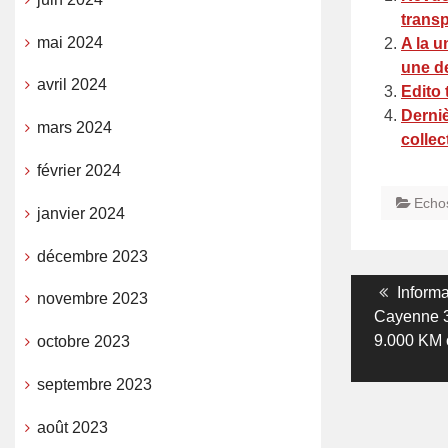
transp
mai 2024
A la u
une de
avril 2024
Edito 
Derniè
mars 2024
collec
février 2024
Echo
janvier 2024
décembre 2023
Navigati
Previo
Informa
novembre 2023
post:
Cayenne 3
de
9.000 KM 
octobre 2023
l’article
septembre 2023
août 2023