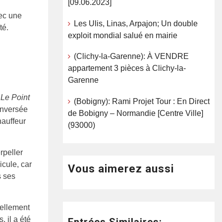
[09.06.2023]
vec une
Les Ulis, Linas, Arpajon; Un double
té.
exploit mondial salué en mairie
(Clichy-la-Garenne): À VENDRE
appartement 3 pièces à Clichy-la-
Garenne
e
Le Point
(Bobigny): Rami Projet Tour : En Direct
enversée
de Bobigny – Normandie [Centre Ville]
hauffeur
(93000)
rpeller
icule, car
Vous aimerez aussi
s ses
tellement
, il a été
Entrées Similaires: