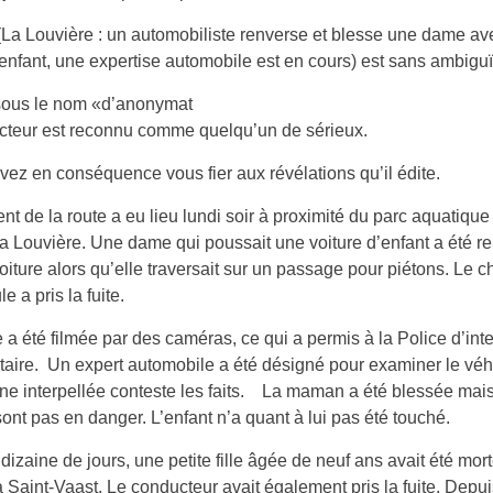
 (La Louvière : un automobiliste renverse et blesse une dame a
’enfant, une expertise automobile est en cours) est sans ambiguï
 sous le nom «d’anonymat
acteur est reconnu comme quelqu’un de sérieux.
ez en conséquence vous fier aux révélations qu’il édite.
nt de la route a eu lieu lundi soir à proximité du parc aquatiqu
a Louvière. Une dame qui poussait une voiture d’enfant a été r
oiture alors qu’elle traversait sur un passage pour piétons. Le c
e a pris la fuite.
e a été filmée par des caméras, ce qui a permis à la Police d’inte
étaire. Un expert automobile a été désigné pour examiner le véh
ne interpellée conteste les faits. La maman a été blessée mai
sont pas en danger. L’enfant n’a quant à lui pas été touché.
e dizaine de jours, une petite fille âgée de neuf ans avait été mor
 Saint-Vaast. Le conducteur avait également pris la fuite. Depuis