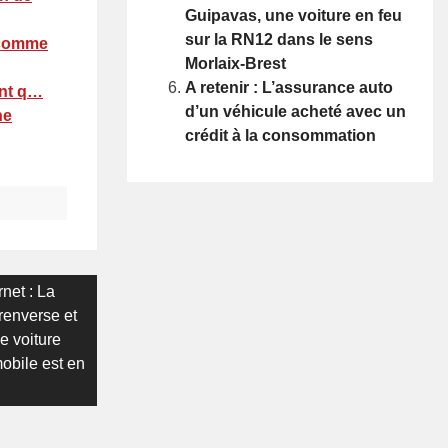
Guipavas, une voiture en feu
sur la RN12 dans le sens
e comme
Morlaix-Brest
A retenir : L’assurance auto
ent q…
d’un véhicule acheté avec un
ne
crédit à la consommation
net : La
renverse et
e voiture
mobile est en