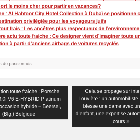
ort le moins cher pour partir en vacances?
ne : Al Habtoor City Hotel Collection à Dubaï se positionn
stination privilégiée pour les voyageurs juifs
tout frais : Les ancêtres plus respectueux de l’environnem
re actu toute fraiche : Ce designer vient d’imaginer toute u
tion à partir d’anciens airbags de voitures recyclés
s de passionnés
on
us
Next
Cela se propage sur inter
tion toute fraiche : Porsche
post:
Louvière : un automobiliste 
.0i V6 E-HYBRID Platinum
blesse une dame avec un
occasion hybride – Beersel,
d’enfant, une expertise auto
(Blg.) Belgique
cours