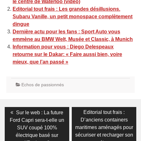
le centre de Waterloo (vidéo)
Editorial tout frais : Les grandes désillusions.
Subaru Vanille, un petit monospace complètement
dingue
Dernière actu pour les fans : Sport Auto vous
emmène au BMW Welt, Musée et Classic, à Munich
Information pour vous : Diego Delespeaux
retourne sur le Dakar: « Faire aussi bien, voire
mieux, que l’an passé »
Echos de passionnés
Navigation
Previous
Next
Editorial tout frais :
Sur le web : La future
post:
post:
de
D’anciens containers
Ford Capri sera-t-elle un
maritimes aménagés pour
SUV coupé 100%
l’article
sécuriser et recharger son
électrique basé sur