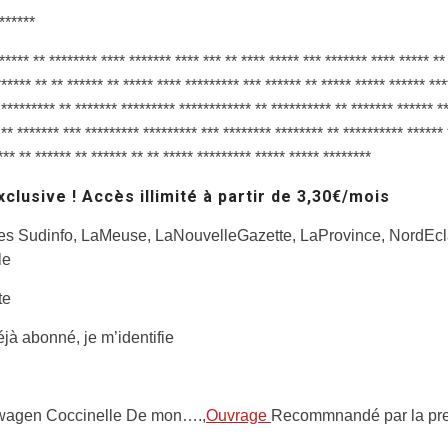
*******
***** ** ******** **** ******* **** *** ** **** ***** *** ******* **** ***** **
****** ** ** ****** ** ***** **** ********* *** ****** ** ***** ***** ****** **
 ********* ** ******* ********* ************ ** ********** ** ******* ****** *
 ** ******* *** ********* ********* *** ******** ******** ** ********** ****** 
*** ** ****** ** ****** ** ** ***** ********* ***** ***** ********
clusive ! Accès illimité à partir de 3,30€/mois
les Sudinfo, LaMeuse, LaNouvelleGazette, LaProvince, NordEcla
le
te
éjà abonné, je m’identifie
wagen Coccinelle De mon….,
Ouvrage
Recommnandé par la pre