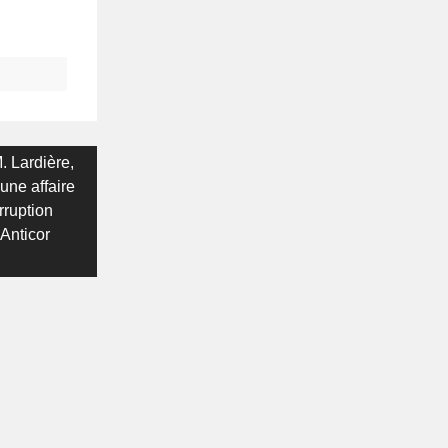
. Lardière,
une affaire
rruption
#Anticor