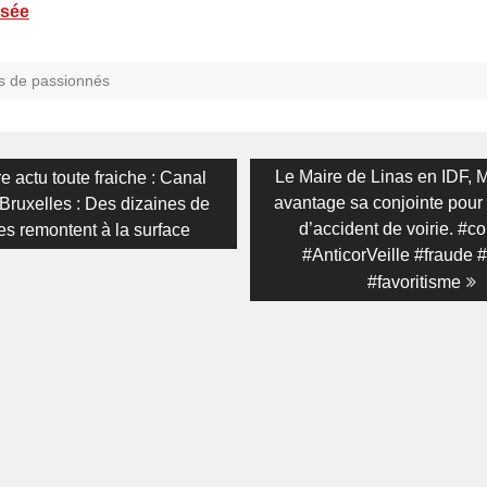
isée
s de passionnés
on
us
Next
Le Maire de Linas en IDF, M
e actu toute fraiche : Canal
post:
avantage sa conjointe pour 
Bruxelles : Des dizaines de
d’accident de voirie. #co
es remontent à la surface
#AnticorVeille #fraude 
#favoritisme