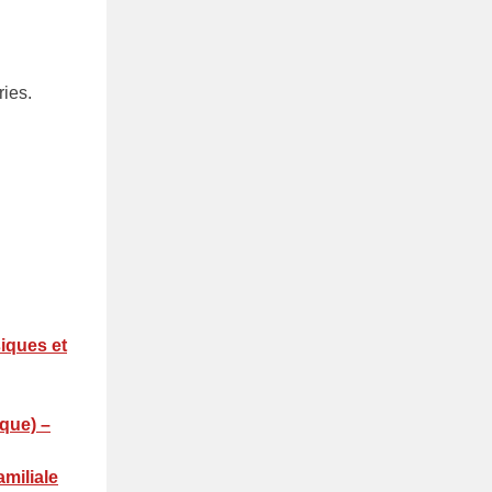
ries.
iques et
que) –
miliale