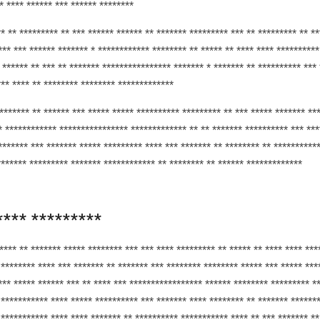
* **** ****** *** ****** ********
** ** ********* ** *** ****** ****** ** ******* ********* *** ** ********* ** *
*** *** ****** ******* * ************ ******** ** ***** ** **** **** **********
 ****** ** *** ** ******* **************** ******* * ******* ** ********** ***
*** **** ** ******** ******** *************
 ******* ** ****** *** ***** ***** ********** ********* ** *** ***** ******* **
* ************ **************** ************* ** ** ******* ********** *** ***
******* *** ******* ***** ********* **** *** ******* ** ******** ** ***********
******* ********* ******* ************ ** ******** ** ****** *************
**** *********
**** ** ******* ***** ******** *** *** **** ********* ** ***** ** **** **** ***
 ******** **** *** ******* ** ******* *** ******** ******** ***** *** ***** ***
*** ***** ****** *** ** **** *** ***************** ****** ******** ********* *
 *********** **** ***** ********** *** ******* **** ******** ** ******* ******
 *********** **** **** ******* ** ********** *********** **** ** *** ******* **