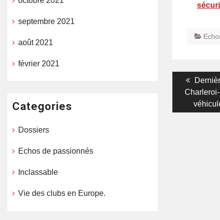
octobre 2021
sécur
septembre 2021
Echo
août 2021
février 2021
Navigati
Previo
Dernièr
post:
Charleroi-
de
véhicul
Categories
l’article
Dossiers
Echos de passionnés
Inclassable
Vie des clubs en Europe.