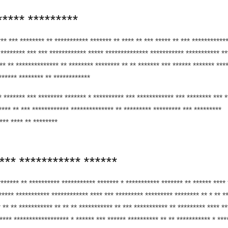
***** *********
*** *** ******** ** *********** ******* ** **** ** *** ***** ** *** ***********
 ******** *** *** ************ ***** ************** *********** *********** **
** ** ************** ** ******** ******** ** ** ******* *** ****** ******* ***
****** ******** ** ************
* ******* *** ******** ******* * ********** *** ************ *** ******** *** *
**** ** *** ************ ************** ** ********* ********* *** *********
*** **** ** ********
*** *********** ******
******* ** ********** *********** ******* * *********** ******* ** ****** **** 
***** *********** ************ **** *** ********* ********* ******** ** * ** *
* ** ** *********** ** ** ** *********** ** *** *********** ** ********* **** *
**** ****************** * ****** *** ****** ********** ** ** *********** * ***