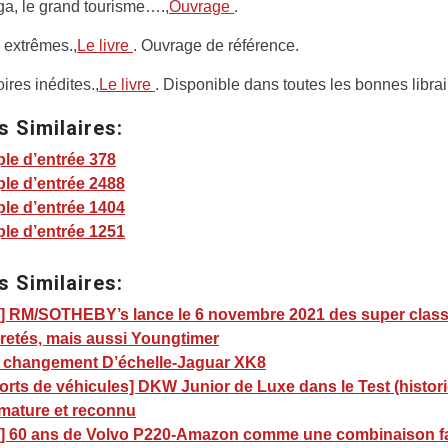
a, le grand tourisme….,
Ouvrage
.
 extrêmes.,
Le livre
. Ouvrage de référence.
oires inédites.,
Le livre
. Disponible dans toutes les bonnes librai
s Similaires:
le d’entrée 378
le d’entrée 2488
le d’entrée 1404
le d’entrée 1251
s Similaires:
] RM/SOTHEBY’s lance le 6 novembre 2021 des super class
retés, mais aussi Youngtimer
] changement D’échelle-Jaguar XK8
rts de véhicules] DKW Junior de Luxe dans le Test (histori
 mature et reconnu
] 60 ans de Volvo P220-Amazon comme une combinaison fa