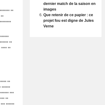
dernier match de la saison en
images
******** **
Que retenir de ce papier : ce
 **
projet fou est digne de Jules
 ********
Verne
*******
****** **
 **** **
***** **
* ******
******* ***
**** **
 *** ******