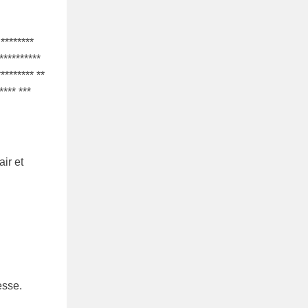
 ********
***********
********* **
**** ***
ir et
sse.