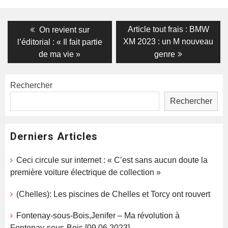
Navigation
Previous
Next
Article tout frais : BMW
On revient sur
post:
post:
de
XM 2023 : un M nouveau
l’éditorial : « Il fait partie
de ma vie »
genre
l’article
Rechercher
Rechercher
Derniers Articles
Ceci circule sur internet : « C’est sans aucun doute la
première voiture électrique de collection »
(Chelles): Les piscines de Chelles et Torcy ont rouvert
Fontenay-sous-Bois,Jenifer – Ma révolution à
Fontenay-sous-Bois [09.06.2023]