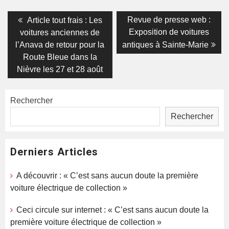
Navigation
Previous
Next
Revue de presse web :
Article tout frais : Les
post:
post:
de
Exposition de voitures
voitures anciennes de
l’Anava de retour pour la
antiques à Sainte-Marie
l’article
Route Bleue dans la
Nièvre les 27 et 28 août
Rechercher
Rechercher
Derniers Articles
A découvrir : « C’est sans aucun doute la première
voiture électrique de collection »
Ceci circule sur internet : « C’est sans aucun doute la
première voiture électrique de collection »