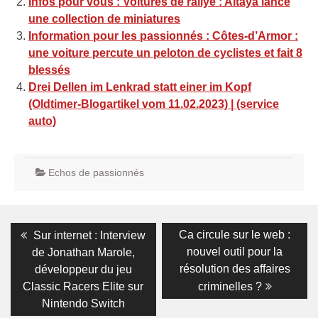
Infos pour vous : Voitures de rallye : Altaya lance
une collection de miniatures
Information pour les passionnés : Côtes-d’Armor :
une voiture percute un peloton de cyclistes et fait 8
blessés
Drei Dellen im Lenkrad statt einer im Kopf
(Oldtimer-Blogartikel vom 11.02.2023) | (service
auto)
Echos de passionnés
Navigation
Previous
Next
Ca circule sur le web :
Sur internet : Interview
post:
post:
de
nouvel outil pour la
de Jonathan Marole,
résolution des affaires
développeur du jeu
l’article
Classic Racers Elite sur
criminelles ?
Nintendo Switch