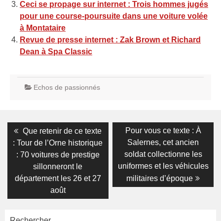
Ceci se propage sur internet : Trois hommes jugés
pour une course-poursuite dans une voiture volée
à Montataire
Revue de presse internet : Zak Brown et Richard
Dean à Spa Classic
Echos de passionnés
Navigation
Previous
Next
Pour vous ce texte : À
Que retenir de ce texte
post:
post:
de
Salernes, cet ancien
: Tour de l’Orne historique
soldat collectionne les
: 70 voitures de prestige
l’article
uniformes et les véhicules
sillonneront le
département les 26 et 27
militaires d’époque
août
Rechercher