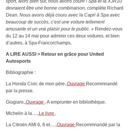
sport, alors bien sûr, nous allons courir ! Spa et la XJR10
devraient être une bonne combinaison
, complète Richard
Dean.
Nous avons déjà couru avec la Capri à Spa avec
beaucoup de succès, c’est une voiture tellement
amusante et un vrai plaisir pour le public. »
Rendez-vous
du 12 au 14 mai pour admirer ces deux voitures, et bien
d’autres, à Spa-Francorchamps.
A LIRE AUSSI > Retour en grâce pour United
Autosports
Bibliographie :
La Honda Civic de mon père.,
Ouvrage
Recommnandé
par la presse.
Giugiaro.,
Ouvrage
. A emprunter en bibliothèque.
Michelin à la….,
Le livre
.
La Citroën AMI 6, 8 et….,
Ouvrage
Recommnandé par la