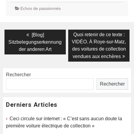
Echos de passionnés
Navigation
Previous
Next
Quoi retenir de ce texte :
[Blog]
post:
post:
de
VIDÉO. À Roye-sur-Matz,
Sitzbelegungserkennung
des voitures de collection
der anderen Art
l’article
vendues aux enchères
Rechercher
Rechercher
Derniers Articles
Ceci circule sur internet : « C’est sans aucun doute la
première voiture électrique de collection »