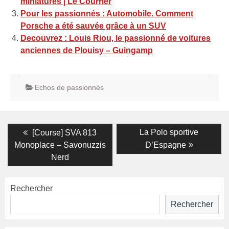
miniatures | Le Courrier
Pour les passionnés : Automobile. Comment
Porsche a été sauvée grâce à un SUV
Decouvrez : Louis Riou, le passionné de voitures
anciennes de Plouisy – Guingamp
Echos de passionnés
Navigation
Previous
Next
La Polo sportive
[Course] SVA 813
post:
post:
de
Monoplace – Savonuzzis
D’Espagne
Nerd
l’article
Rechercher
Rechercher