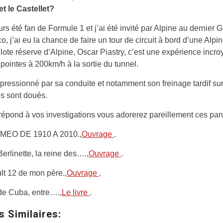
t le Castellet?
urs été fan de Formule 1 et j’ai été invité par Alpine au dernier 
, j’ai eu la chance de faire un tour de circuit à bord d’une Alpi
ilote réserve d’Alpine, Oscar Piastry, c’est une expérience incro
pointes à 200km/h à la sortie du tunnel.
mpressionné par sa conduite et notamment son freinage tardif sur
ils sont doués.
répond à vos investigations vous adorerez pareillement ces par
MEO DE 1910 A 2010.,
Ouvrage
.
rlinette, la reine des….,
Ouvrage
.
t 12 de mon père.,
Ouvrage
.
de Cuba, entre….,
Le livre
.
s Similaires: