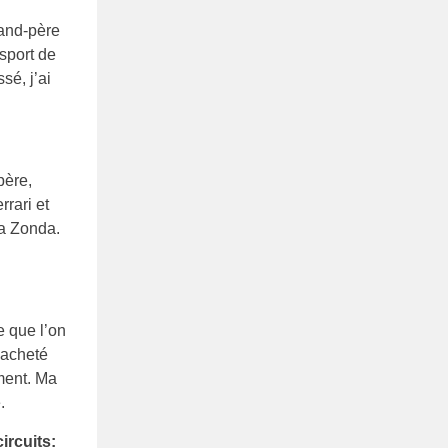
rand-père
 sport de
sé, j’ai
père,
rrari et
la Zonda.
e que l’on
 acheté
ment. Ma
.
ircuits: