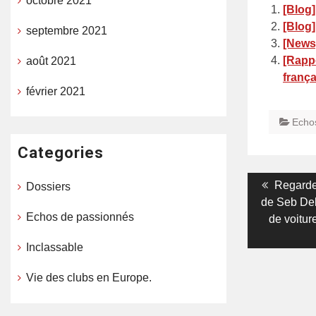
octobre 2021
[Blog]
[Blog]
septembre 2021
[News]
[Rappo
août 2021
frança
février 2021
Echo
Categories
Navigati
Previou
Regardez
Dossiers
post:
de Seb Del
de
Echos de passionnés
de voiture
l’article
Inclassable
Vie des clubs en Europe.