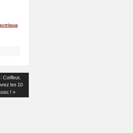
ectrique
: Coiffeur,
vrez les 10
ssic !