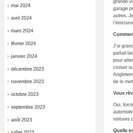
grande vi
mai 2024
garage po
autres. J
avril 2024
l’émissio
mars 2024
Comment 
février 2024
J’ai gran
parlait b
janvier 2024
pour alle
croiser s
décembre 2023
Angleterr
de le me
novembre 2023
Vous rêvi
octobre 2023
Oui, forc
septembre 2023
automobil
voitures 
août 2023
Quelle e
juillet 2023