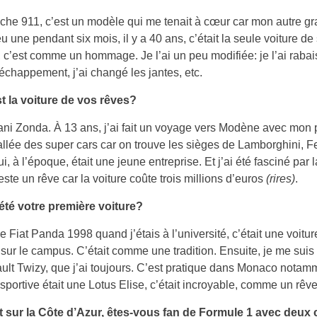
he 911, c’est un modèle qui me tenait à cœur car mon autre g
eu une pendant six mois, il y a 40 ans, c’était la seule voiture de
e, c’est comme un hommage. Je l’ai un peu modifiée: je l’ai rabais
échappement, j’ai changé les jantes, etc.
t la voiture de vos rêves?
i Zonda. À 13 ans, j’ai fait un voyage vers Modène avec mon 
vallée des super cars car on trouve les sièges de Lamborghini, Fe
i, à l’époque, était une jeune entreprise. Et j’ai été fasciné par 
este un rêve car la voiture coûte trois millions d’euros
(rires)
.
 été votre première voiture?
le Fiat Panda 1998 quand j’étais à l’université, c’était une voitur
it sur le campus. C’était comme une tradition. Ensuite, je me suis
lt Twizy, que j’ai toujours. C’est pratique dans Monaco notam
sportive était une Lotus Elise, c’était incroyable, comme un rêve
t sur la Côte d’Azur, êtes-vous fan de Formule 1 avec deux c