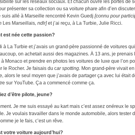
sibilité sur les réseaux sociaux. Et chacun ouvre les portes de 
ur présenter sa collection ou sa voiture phare afin d’en discute
e suis allé à Marseille rencontré Kevin Guedj
[connu pour partici
n
Les Marseillais
, ndlr]
et j’ai reçu, à La Turbie, Julie Ricci.
est née cette passion?
di à La Turbie et j’avais un grand-père passionné de voitures qu
eaucoup, on achetait aussi des magazines. À 13 ans, je prenais 
r à Monaco et prendre en photos les voitures de luxe que l’on po
ur le Rocher. Je faisais du c
ar spotting
. Mon grand-père vivait en
e, alors le seul moyen que j’avais de partager ça avec lui était de
ttre sur YouTube. Ça a commencé comme ça.
ez d’être pilote, jeune?
ément. Je me suis essayé au kart mais c’est assez onéreux le sp
e. Je voulais travailler dans le monde automobile, alors tester 
comme je le fais, c’est un rêve.
st votre voiture aujourd’hui?