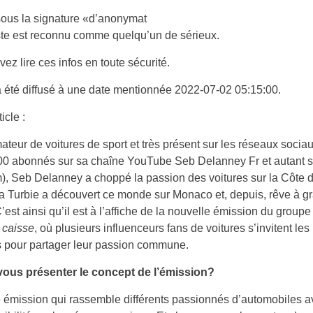
 sous la signature «d’anonymat
iste est reconnu comme quelqu’un de sérieux.
ez lire ces infos en toute sécurité.
a été diffusé à une date mentionnée 2022-07-02 05:15:00.
ticle :
teur de voitures de sport et très présent sur les réseaux sociau
00 abonnés sur sa chaîne YouTube Seb Delanney Fr et autant s
), Seb Delanney a choppé la passion des voitures sur la Côte d
La Turbie a découvert ce monde sur Monaco et, depuis, rêve à g
C’est ainsi qu’il est à l’affiche de la nouvelle émission du group
caisse
, où plusieurs influenceurs fans de voitures s’invitent le
s pour partager leur passion commune.
ous présenter le concept de l’émission?
 émission qui rassemble différents passionnés d’automobiles 