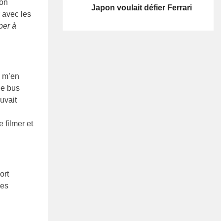
son
Japon voulait défier Ferrari
r avec les
per à
i m’en
le bus
uvait
 filmer et
ort
des