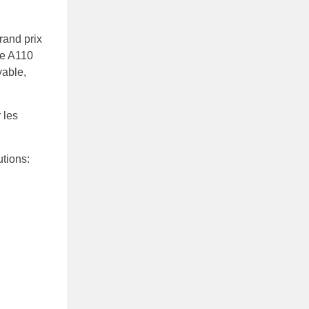
Grand prix
ne A110
yable,
 les
utions: