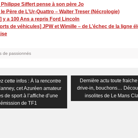
 Philippe Siffert pense à son père Jo
 le Père de L’Ur-Quattro – Walter Treser (Nécrologie)
 y a 100 Ans a repris Ford Lincoln
rts de véhicules] JPW et Wimille – de L’échec de la ligne él
ise
s de passionnés
on
s
Next
Dernière actu toute fraiche 
 cette infos : À la rencontre
post:
drive-in, bouchons… Décou
anney, cet Azuréen amateur
s de sport à l’affiche d’une
insolites de Le Mans Cla
émission de TF1