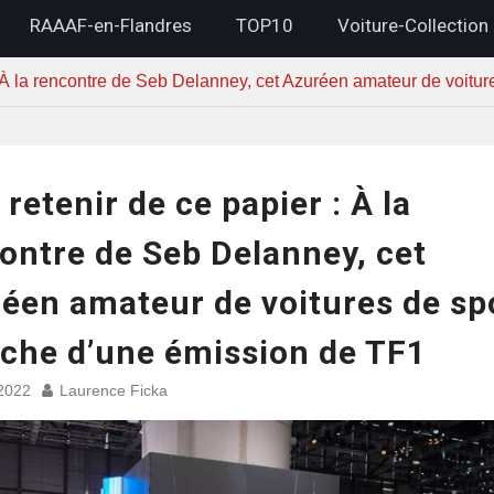
RAAAF-en-Flandres
TOP10
Voiture-Collection
: À la rencontre de Seb Delanney, cet Azuréen amateur de voitur
 retenir de ce papier : À la
ontre de Seb Delanney, cet
éen amateur de voitures de sp
fiche d’une émission de TF1
 2022
Laurence Ficka