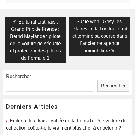
Navigation
Previous
Next
Sur le web : Grisy-les-
Editorial tout frais :
post:
post:
de
Plâtres : il fait un tout droit
Grand Prix de France :
et termine sa course dans
Bernd Mayländer, pilote
l’article
l’ancienne agence
de la voiture de sécurité
et protecteur des pilotes
immobilière
de Formule 1
Rechercher
Rechercher
Derniers Articles
Editorial tout frais : Vallée de la Fensch. Une voiture de
collection coûte-t-elle vraiment plus cher à entretenir ?