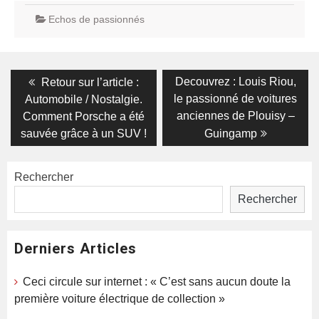
Echos de passionnés
Navigation
Previous
Next
Decouvrez : Louis Riou,
Retour sur l’article :
post:
post:
de
le passionné de voitures
Automobile / Nostalgie.
anciennes de Plouisy –
Comment Porsche a été
l’article
sauvée grâce à un SUV !
Guingamp
Rechercher
Rechercher
Derniers Articles
Ceci circule sur internet : « C’est sans aucun doute la
première voiture électrique de collection »