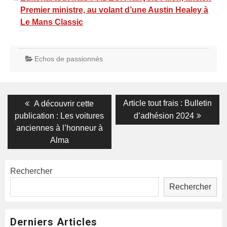
Premier ministre, au volant d’une Austin Healey à
Le Mans Classic
Echos de passionnés
Navigation
Previous
Next
Article tout frais : Bulletin
A découvrir cette
post:
post:
de
publication : Les voitures
d’adhésion 2024
anciennes à l’honneur à
l’article
Alma
Rechercher
Rechercher
Derniers Articles