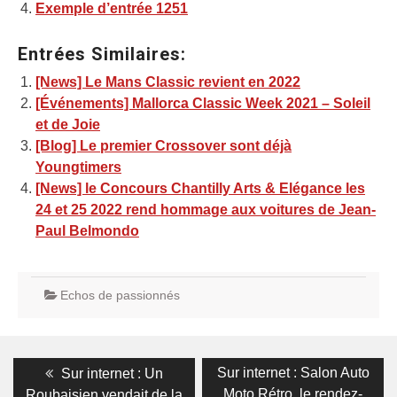
Exemple d’entrée 1251
Entrées Similaires:
[News] Le Mans Classic revient en 2022
[Événements] Mallorca Classic Week 2021 – Soleil
et de Joie
[Blog] Le premier Crossover sont déjà
Youngtimers
[News] le Concours Chantilly Arts & Elégance les
24 et 25 2022 rend hommage aux voitures de Jean-
Paul Belmondo
Echos de passionnés
Navigation
Previous
Next
Sur internet : Salon Auto
Sur internet : Un
post:
post:
de
Moto Rétro. le rendez-
Roubaisien vendait de la