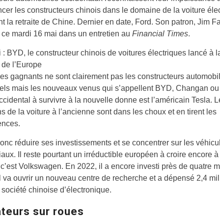
cer les constructeurs chinois dans le domaine de la voiture élec
nt la retraite de Chine. Dernier en date, Ford. Son patron, Jim Fa
 ce mardi 16 mai dans un entretien au
Financial Times
.
Article
 :
BYD, le constructeur chinois de voitures électriques lancé à l
réservé
 de l’Europe
à
 les gagnants ne sont clairement pas les constructeurs automobi
nos
nels mais les nouveaux venus qui s’appellent BYD, Changan ou 
abonnés
ccidental à survivre à la nouvelle donne est l’américain Tesla. 
 de la voiture à l’ancienne sont dans les choux et en tirent les
nces.
onc réduire ses investissements et se concentrer sur les véhicu
ux. Il reste pourtant un irréductible européen à croire encore à
c’est Volkswagen. En 2022, il a encore investi près de quatre mi
Il va ouvrir un nouveau centre de recherche et a dépensé 2,4 mil
société chinoise d’électronique.
ateurs sur roues