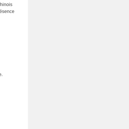
hinois
résence
e.