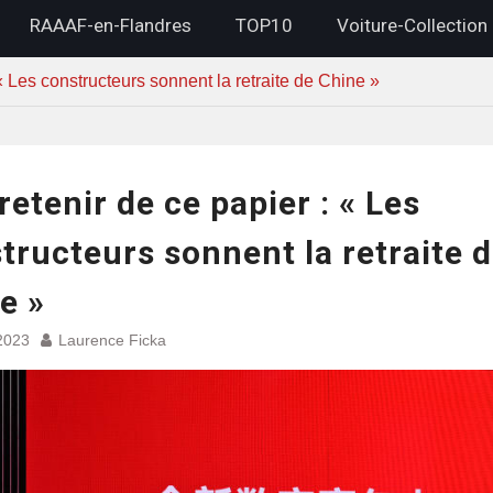
RAAAF-en-Flandres
TOP10
Voiture-Collection
« Les constructeurs sonnent la retraite de Chine »
retenir de ce papier : « Les
tructeurs sonnent la retraite 
e »
2023
Laurence Ficka