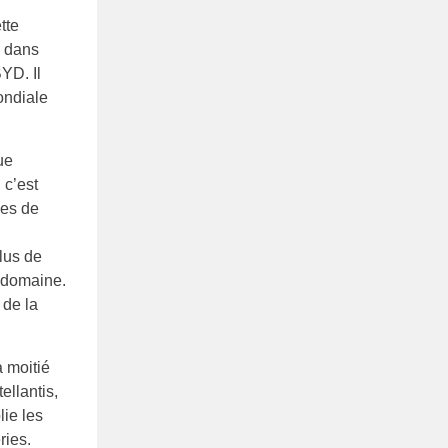
tte
é dans
YD. Il
ondiale
ue
 c’est
les de
plus de
 domaine.
 de la
a moitié
llantis,
lie les
ries.