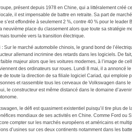
roupe, présent depuis 1978 en Chine, qui a littéralement créé ce
 locale, il est impensable de battre en retraite. Sa part de march
que s’est effondrée à seulement 2 %, contre 40 % pour le leader B
la neuvième place du classement alors que toute sa stratégie m
mais tournée vers la transition électrique.
Article
 :
Sur le marché automobile chinois, le grand bond de l’électriq
réservé
ucteur allemand incrimine des retards dans les logiciels. De fait,
à
 faible majeur alors que les voitures modernes, à l’image de cel
nos
viennent des ordinateurs sur roues. Lundi 8 mai, il a annoncé le
abonnés
 de toute la direction de sa filiale logiciel Cariad, qui emploie 
rsonnes et rassemble tous les cerveaux de Volkswagen dans le
ui, le constructeur est même distancé dans le domaine d’avenir
autonome.
swagen, le défi est quasiment existentiel puisqu’il tire plus de l
néfices mondiaux de ses activités en Chine. Comme Ford ou Ste
ncore compter sur les marchés européens et américains et multip
ions d’usines sur ces deux continents notamment dans les batte