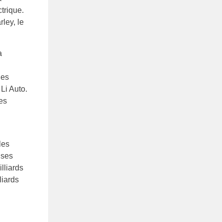
trique.
rley, le
a
les
Li Auto.
Les
les
 ses
lliards
liards