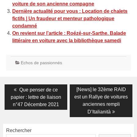
voiture de son ancienne compagne
Dernière actualité pour vous : Location de chalets
fictifs | Un fraudeur et menteur pathologique
condamné
On revient sur l’article : Roézé-sur-Sarthe. Balade
littéraire en voiture avec la bibliothèque samedi
Echos de passionnés
Navigation
Previous
Next
[News] le 32ème RAID
Que penser de ce
post:
post:
de
est un Rallye de voitures
papier : lettre de liaison
anciennes rempli
n°47 Décembre 2021
l’article
D’Italianità
Rechercher