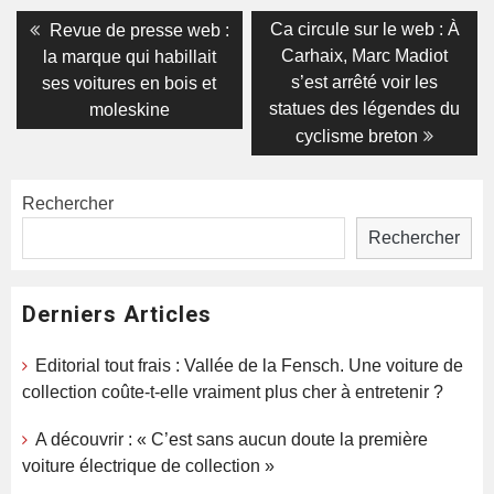
Navigation
Previous
Next
Ca circule sur le web : À
Revue de presse web :
post:
post:
de
Carhaix, Marc Madiot
la marque qui habillait
s’est arrêté voir les
ses voitures en bois et
l’article
statues des légendes du
moleskine
cyclisme breton
Rechercher
Rechercher
Derniers Articles
Editorial tout frais : Vallée de la Fensch. Une voiture de
collection coûte-t-elle vraiment plus cher à entretenir ?
A découvrir : « C’est sans aucun doute la première
voiture électrique de collection »