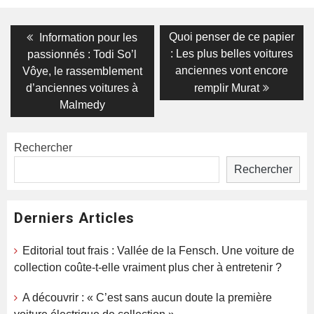
Navigation
Previous
Next
Quoi penser de ce papier
Information pour les
post:
post:
de
: Les plus belles voitures
passionnés : Todi So’l
anciennes vont encore
Vôye, le rassemblement
l’article
d’anciennes voitures à
remplir Murat
Malmedy
Rechercher
Rechercher
Derniers Articles
Editorial tout frais : Vallée de la Fensch. Une voiture de
collection coûte-t-elle vraiment plus cher à entretenir ?
A découvrir : « C’est sans aucun doute la première