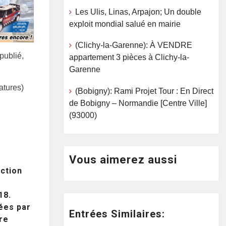
Les Ulis, Linas, Arpajon; Un double
exploit mondial salué en mairie
(Clichy-la-Garenne): À VENDRE
publié,
appartement 3 pièces à Clichy-la-
Garenne
iatures)
(Bobigny): Rami Projet Tour : En Direct
de Bobigny – Normandie [Centre Ville]
(93000)
Vous aimerez aussi
ection
18.
tées par
Entrées Similaires:
re