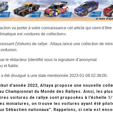
action va porter à votre connaissance cet article qui vient d’être 
hématique est «voitures de collection».
aisissant (Voitures de rallye : Altaya lance une collection de min
confusion.
e le rédacteur (identifié sous la signature d’anonymat
u et fiable.
 a été divulgué à une date mentionnée 2023-01-08 02:38:00.
ébut d’année 2023, Altaya propose une nouvelle coll
au Championnat du Monde des Rallyes. Ainsi, les plus
ires voitures de rallye sont proposées à l’échelle 1/
es miniatures, on trouve les voitures ayant été pilo
ux Sébastien nationaux”. Rappelons, si cela est enco