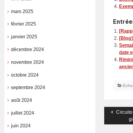
Exemp
mars 2025
Entrée
février 2025
[Rappo
janvier 2025
[Blog]
Semain
décembre 2024
date e
Rimini
novembre 2024
ancien
octobre 2024
Echo
septembre 2024
août 2024
Navigati
Previou
Circuit
juillet 2024
post:
gi
de
juin 2024
l’article