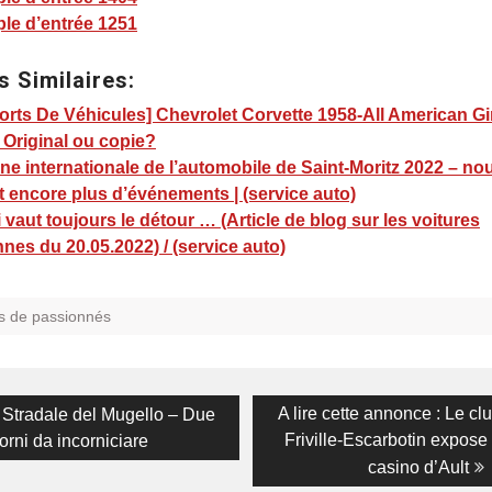
le d’entrée 1251
s Similaires:
rts De Véhicules] Chevrolet Corvette 1958-All American Gi
 Original ou copie?
e internationale de l’automobile de Saint-Moritz 2022 – nou
t encore plus d’événements | (service auto)
 vaut toujours le détour … (Article de blog sur les voitures
nes du 20.05.2022) / (service auto)
s de passionnés
on
s
Next
A lire cette annonce : Le cl
o Stradale del Mugello – Due
post:
Friville-Escarbotin expose 
orni da incorniciare
casino d’Ault