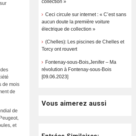
collection »
 sur
Ceci circule sur internet : « C’est sans
aucun doute la première voiture
électrique de collection »
(Chelles): Les piscines de Chelles et
Torcy ont rouvert
Fontenay-sous-Bois,Jenifer – Ma
révolution à Fontenay-sous-Bois
 des
[09.06.2023]
ciété
ns de mois
ement de
Vous aimerez aussi
ondial de
 Peugeot,
oules, et
Entrées Similaires: