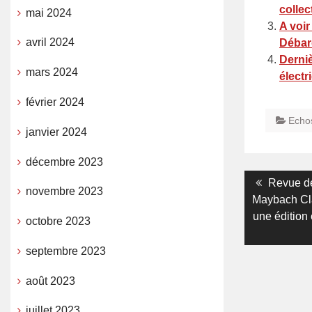
colle
mai 2024
A voir
avril 2024
Débar
Derni
mars 2024
électr
février 2024
Echo
janvier 2024
décembre 2023
Navigati
Previous
Revue de
novembre 2023
post:
Maybach Cla
de
une édition 
octobre 2023
l’article
septembre 2023
août 2023
juillet 2023