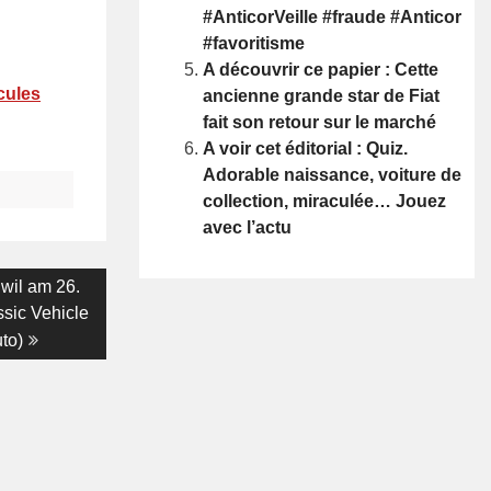
#AnticorVeille #fraude #Anticor
#favoritisme
A découvrir ce papier : Cette
cules
ancienne grande star de Fiat
fait son retour sur le marché
A voir cet éditorial : Quiz.
Adorable naissance, voiture de
collection, miraculée… Jouez
avec l’actu
nwil am 26.
sic Vehicle
to)