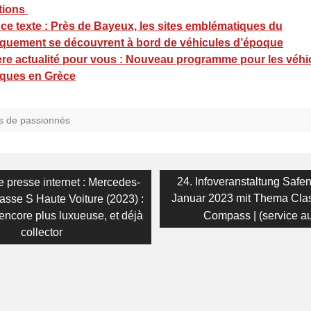
ctions
 ce texte : Près de Bayeux, les sites emblématiques du
quement se découvrent à bord de véhicules d’époque
ère actualité pour vous : Nouveau programme pour les véhi
iques en Grèce
s de passionnés
on
Next
24. Infoveranstaltung Safe
 presse internet : Mercedes-
post:
Januar 2023 mit Thema Clas
sse S Haute Voiture (2023) :
encore plus luxueuse, et déjà
Compass | (service au
collector