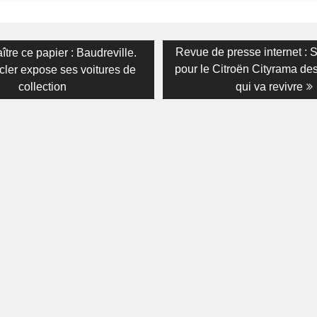
on
s
Next
Revue de presse internet : 
ître ce papier : Baudreville.
post:
pour le Citroën Cityrama de
cler expose ses voitures de
collection
qui va revivre