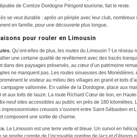
réputée de Corrèze Dordogne Périgord tourisme, fait le reste.
cès se veut durable : après un périple avec leur club, nombreux
nnent en famille, pour une découverte plus longue.
raisons pour rouler en Limousin
outes.
Qu’ont-elles de plus, les routes du Limousin ? Le réseau r
t allier une certaine qualité de revêtement avec des tracés tranqui
nt dans des paysages préservés, au cœur d’un patrimoine rema
ples ne manquent pas. Les routes sinueuses des Monédières, 
promènent le visiteur au milieu des villages en granit et toits d’a
 campagne vallonnée. En vallée de la Dordogne, place aux ma
r et aux toits de lauze. La route Richard Cœur de lion, en Haut
ix-neuf sites accessibles au public en près de 180 kilomètres. 
impressionnistes creusois s’ouvrent entre Saint-Sébastien et L
et composent une sortie de charme.
cs.
Le Limousin est une terre verte et bleue. Un survol en hélico
 se rendre compte de l’incroyable nombre de lacs et d’étangs q