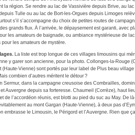
nt la région. Se rendre au lac de Vassivière depuis Brive, au lac
epuis Tulle ou au lac de Bort-les-Orgues depuis Limoges relè
surtout s’il s’accompagne du choix de petites routes de campag
des grands flux. À l’arrivée, le dépaysement est garanti, avec p
our les amateurs de baignade, ou ambiance mystérieuse de lac
s pour les amateurs de mystère.
llages.
La liste est trop longue de ces villages limousins qui mér
nne y garer son ancienne, pour la photo. Collonges-la-Rouge (C
 (Haute-Vienne) sont portés par leur label de Plus beau village
ais combien d’autres méritent le détour ?
n Sermur, dans la campagne creusoise des Combrailles, domi
et Auvergne depuis sa forteresse. Chaumeil (Corrèze), haut lie
et de l’accordéon réunis, est blotti au pied du suc au May. De là
évitablement au mont Gargan (Haute-Vienne), à deux pas d’Eym
’on embrasse le Limousin, le Périgord et l’Auvergne. Rien que ç