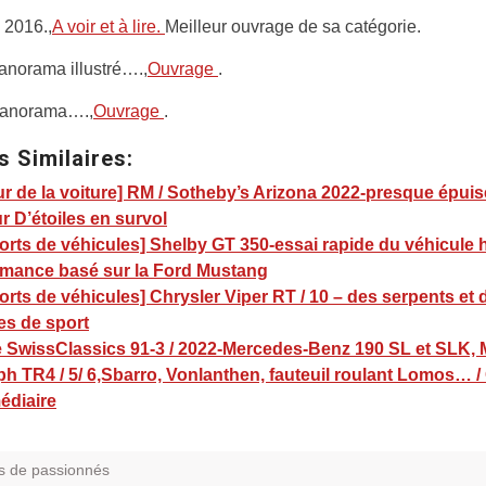
 2016.,
A voir et à lire.
Meilleur ouvrage de sa catégorie.
anorama illustré….,
Ouvrage
.
 Panorama….,
Ouvrage
.
s Similaires:
r de la voiture] RM / Sotheby’s Arizona 2022-presque épuis
r D’étoiles en survol
rts de véhicules] Shelby GT 350-essai rapide du véhicule 
rmance basé sur la Ford Mustang
rts de véhicules] Chrysler Viper RT / 10 – des serpents et 
es de sport
 SwissClassics 91-3 / 2022-Mercedes-Benz 190 SL et SLK,
h TR4 / 5/ 6,Sbarro, Vonlanthen, fauteuil roulant Lomos… /
édiaire
s de passionnés