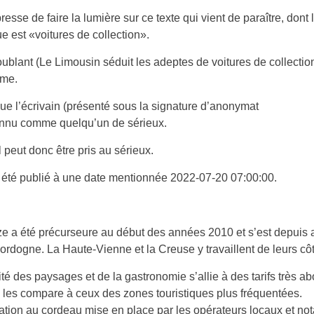
esse de faire la lumière sur ce texte qui vient de paraître, dont 
e est «voitures de collection».
troublant (Le Limousin séduit les adeptes de voitures de collectio
ême.
e l’écrivain (présenté sous la signature d’anonymat
onnu comme quelqu’un de sérieux.
l peut donc être pris au sérieux.
 été publié à une date mentionnée 2022-07-20 07:00:00.
e a été précurseure au début des années 2010 et s’est depuis a
ordogne. La Haute-Vienne et la Creuse y travaillent de leurs cô
ité des paysages et de la gastronomie s’allie à des tarifs très a
les compare à ceux des zones touristiques plus fréquentées.
ation au cordeau mise en place par les opérateurs locaux et n