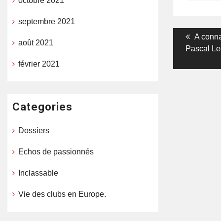
octobre 2021
septembre 2021
Navigati
Previou
A conna
août 2021
post:
Pascal Le
de
février 2021
l’article
Categories
Dossiers
Echos de passionnés
Inclassable
Vie des clubs en Europe.