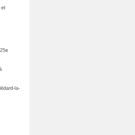
 et
 25e
à
édard-la-