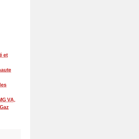
é et
haute
des
 MG VA,
 Gaz