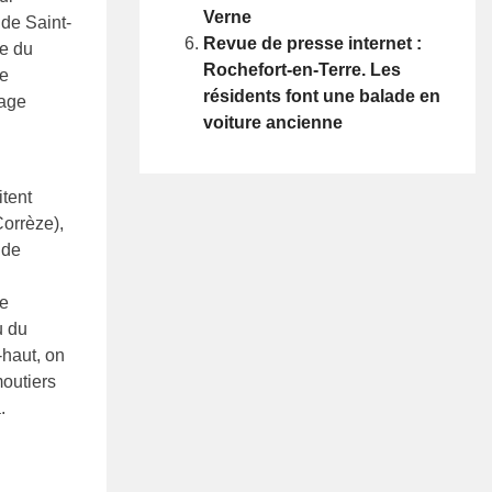
Verne
 de Saint-
Revue de presse internet :
ve du
Rochefort-en-Terre. Les
ne
résidents font une balade en
lage
voiture ancienne
itent
orrèze),
 de
ne
u du
-haut, on
outiers
a.