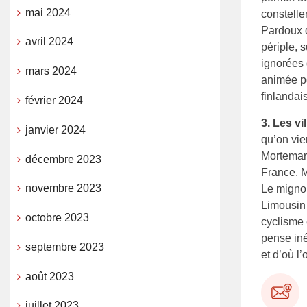
mai 2024
constelle
Pardoux d
avril 2024
périple, 
ignorées 
mars 2024
animée p
finlandai
février 2024
3. Les vi
janvier 2024
qu’on vie
Mortemart
décembre 2023
France. M
novembre 2023
Le migno
Limousin 
octobre 2023
cyclisme 
pense in
septembre 2023
et d’où l
août 2023
juillet 2023