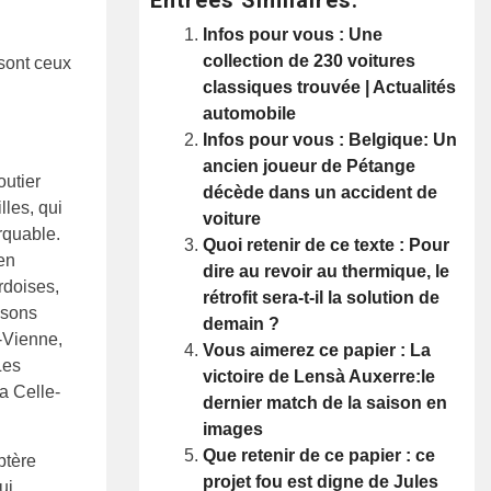
Infos pour vous : Une
collection de 230 voitures
 sont ceux
classiques trouvée | Actualités
automobile
Infos pour vous : Belgique: Un
ancien joueur de Pétange
outier
décède dans un accident de
lles, qui
voiture
rquable.
Quoi retenir de ce texte : Pour
en
dire au revoir au thermique, le
rdoises,
rétrofit sera-t-il la solution de
isons
demain ?
e-Vienne,
Vous aimerez ce papier : La
Les
victoire de Lensà Auxerre:le
a Celle-
dernier match de la saison en
images
Que retenir de ce papier : ce
ptère
projet fou est digne de Jules
ui