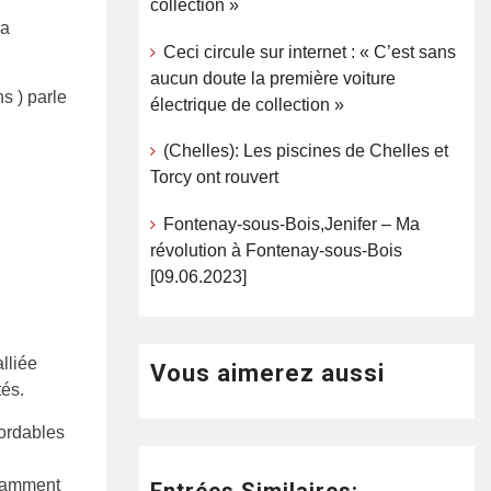
collection »
la
Ceci circule sur internet : « C’est sans
aucun doute la première voiture
ns ) parle
électrique de collection »
(Chelles): Les piscines de Chelles et
Torcy ont rouvert
Fontenay-sous-Bois,Jenifer – Ma
révolution à Fontenay-sous-Bois
[09.06.2023]
lliée
Vous aimerez aussi
tés.
bordables
otamment
Entrées Similaires: