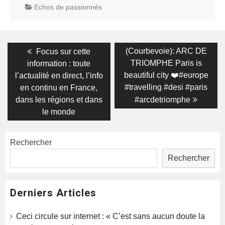
Echos de passionnés
Navigation
Previous
Next
(Courbevoie): ARC DE
Focus sur cette
post:
post:
de
TRIOMPHE Paris is
information : toute
beautiful city ❤️#europe
l’actualité en direct, l’info
l’article
#travelling #desi #paris
en continu en France,
dans les régions et dans
#arcdetriomphe
le monde
Rechercher
Rechercher
Derniers Articles
Ceci circule sur internet : « C’est sans aucun doute la