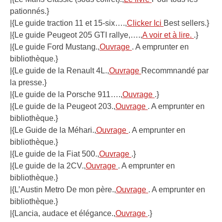
pationnés.}
|{Le guide traction 11 et 15-six….,
Clicker Ici
Best sellers.}
|{Le guide Peugeot 205 GTI rallye,….,
A voir et à lire.
.}
|{Le guide Ford Mustang.,
Ouvrage
. A emprunter en
bibliothèque.}
|{Le guide de la Renault 4L.,
Ouvrage
Recommnandé par
la presse.}
|{Le guide de la Porsche 911….,
Ouvrage
.}
|{Le guide de la Peugeot 203.,
Ouvrage
. A emprunter en
bibliothèque.}
|{Le Guide de la Méhari.,
Ouvrage
. A emprunter en
bibliothèque.}
|{Le guide de la Fiat 500.,
Ouvrage
.}
|{Le guide de la 2CV.,
Ouvrage
. A emprunter en
bibliothèque.}
|{L’Austin Metro De mon père.,
Ouvrage
. A emprunter en
bibliothèque.}
|{Lancia, audace et élégance.,
Ouvrage
.}