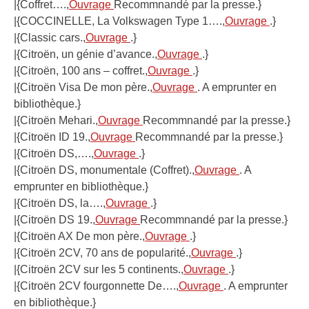
|{Coffret….,
Ouvrage
Recommnandé par la presse.}
|{COCCINELLE, La Volkswagen Type 1….,
Ouvrage
.}
|{Classic cars.,
Ouvrage
.}
|{Citroën, un génie d’avance.,
Ouvrage
.}
|{Citroën, 100 ans – coffret.,
Ouvrage
.}
|{Citroën Visa De mon père.,
Ouvrage
. A emprunter en
bibliothèque.}
|{Citroën Mehari.,
Ouvrage
Recommnandé par la presse.}
|{Citroën ID 19.,
Ouvrage
Recommnandé par la presse.}
|{Citroën DS,….,
Ouvrage
.}
|{Citroën DS, monumentale (Coffret).,
Ouvrage
. A
emprunter en bibliothèque.}
|{Citroën DS, la….,
Ouvrage
.}
|{Citroën DS 19.,
Ouvrage
Recommnandé par la presse.}
|{Citroën AX De mon père.,
Ouvrage
.}
|{Citroën 2CV, 70 ans de popularité.,
Ouvrage
.}
|{Citroën 2CV sur les 5 continents.,
Ouvrage
.}
|{Citroën 2CV fourgonnette De….,
Ouvrage
. A emprunter
en bibliothèque.}