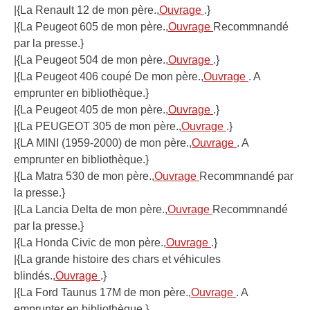
|{La Renault 12 de mon père.,
Ouvrage
.}
|{La Peugeot 605 de mon père.,
Ouvrage
Recommnandé
par la presse.}
|{La Peugeot 504 de mon père.,
Ouvrage
.}
|{La Peugeot 406 coupé De mon père.,
Ouvrage
. A
emprunter en bibliothèque.}
|{La Peugeot 405 de mon père.,
Ouvrage
.}
|{La PEUGEOT 305 de mon père.,
Ouvrage
.}
|{LA MINI (1959-2000) de mon père.,
Ouvrage
. A
emprunter en bibliothèque.}
|{La Matra 530 de mon père.,
Ouvrage
Recommnandé par
la presse.}
|{La Lancia Delta de mon père.,
Ouvrage
Recommnandé
par la presse.}
|{La Honda Civic de mon père.,
Ouvrage
.}
|{La grande histoire des chars et véhicules
blindés.,
Ouvrage
.}
|{La Ford Taunus 17M de mon père.,
Ouvrage
. A
emprunter en bibliothèque.}