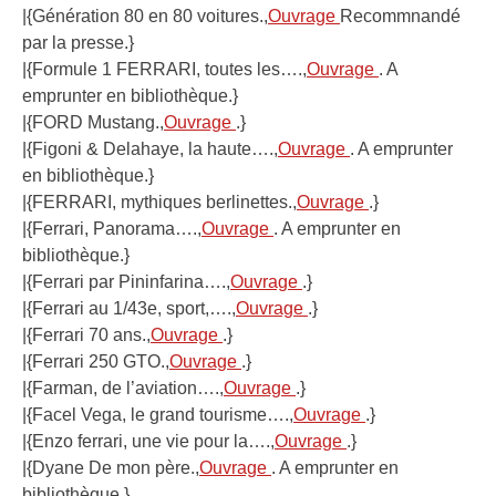
|{Génération 80 en 80 voitures.,
Ouvrage
Recommnandé
par la presse.}
|{Formule 1 FERRARI, toutes les….,
Ouvrage
. A
emprunter en bibliothèque.}
|{FORD Mustang.,
Ouvrage
.}
|{Figoni & Delahaye, la haute….,
Ouvrage
. A emprunter
en bibliothèque.}
|{FERRARI, mythiques berlinettes.,
Ouvrage
.}
|{Ferrari, Panorama….,
Ouvrage
. A emprunter en
bibliothèque.}
|{Ferrari par Pininfarina….,
Ouvrage
.}
|{Ferrari au 1/43e, sport,….,
Ouvrage
.}
|{Ferrari 70 ans.,
Ouvrage
.}
|{Ferrari 250 GTO.,
Ouvrage
.}
|{Farman, de l’aviation….,
Ouvrage
.}
|{Facel Vega, le grand tourisme….,
Ouvrage
.}
|{Enzo ferrari, une vie pour la….,
Ouvrage
.}
|{Dyane De mon père.,
Ouvrage
. A emprunter en
bibliothèque.}