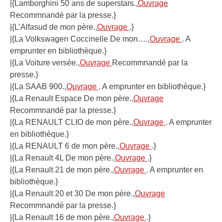
|{Lamborghini 50 ans de superstars.,
Ouvrage
Recommnandé par la presse.}
|{L’Alfasud de mon père.,
Ouvrage
.}
|{La Volkswagen Coccinelle De mon….,
Ouvrage
. A
emprunter en bibliothèque.}
|{La Voiture versée.,
Ouvrage
Recommnandé par la
presse.}
|{La SAAB 900.,
Ouvrage
. A emprunter en bibliothèque.}
|{La Renault Espace De mon père.,
Ouvrage
Recommnandé par la presse.}
|{La RENAULT CLIO de mon père.,
Ouvrage
. A emprunter
en bibliothèque.}
|{La RENAULT 6 de mon père.,
Ouvrage
.}
|{La Renault 4L De mon père.,
Ouvrage
.}
|{La Renault 21 de mon père.,
Ouvrage
. A emprunter en
bibliothèque.}
|{La Renault 20 et 30 De mon père.,
Ouvrage
Recommnandé par la presse.}
|{La Renault 16 de mon père.,
Ouvrage
.}