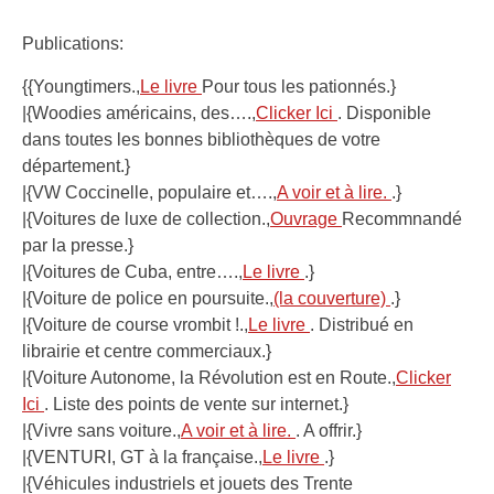
Publications:
{{Youngtimers.,
Le livre
Pour tous les pationnés.}
|{Woodies américains, des….,
Clicker Ici
. Disponible
dans toutes les bonnes bibliothèques de votre
département.}
|{VW Coccinelle, populaire et….,
A voir et à lire.
.}
|{Voitures de luxe de collection.,
Ouvrage
Recommnandé
par la presse.}
|{Voitures de Cuba, entre….,
Le livre
.}
|{Voiture de police en poursuite.,
(la couverture)
.}
|{Voiture de course vrombit !.,
Le livre
. Distribué en
librairie et centre commerciaux.}
|{Voiture Autonome, la Révolution est en Route.,
Clicker
Ici
. Liste des points de vente sur internet.}
|{Vivre sans voiture.,
A voir et à lire.
. A offrir.}
|{VENTURI, GT à la française.,
Le livre
.}
|{Véhicules industriels et jouets des Trente