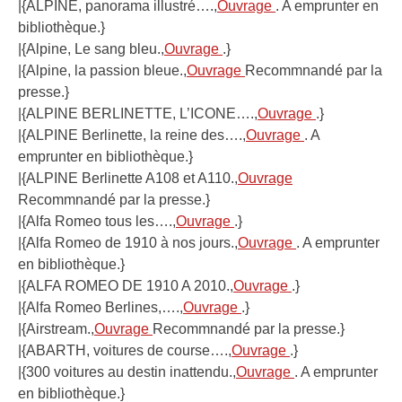
|{ALPINE, panorama illustré….,
Ouvrage
. A emprunter en
bibliothèque.}
|{Alpine, Le sang bleu.,
Ouvrage
.}
|{Alpine, la passion bleue.,
Ouvrage
Recommnandé par la
presse.}
|{ALPINE BERLINETTE, L’ICONE….,
Ouvrage
.}
|{ALPINE Berlinette, la reine des….,
Ouvrage
. A
emprunter en bibliothèque.}
|{ALPINE Berlinette A108 et A110.,
Ouvrage
Recommnandé par la presse.}
|{Alfa Romeo tous les….,
Ouvrage
.}
|{Alfa Romeo de 1910 à nos jours.,
Ouvrage
. A emprunter
en bibliothèque.}
|{ALFA ROMEO DE 1910 A 2010.,
Ouvrage
.}
|{Alfa Romeo Berlines,….,
Ouvrage
.}
|{Airstream.,
Ouvrage
Recommnandé par la presse.}
|{ABARTH, voitures de course….,
Ouvrage
.}
|{300 voitures au destin inattendu.,
Ouvrage
. A emprunter
en bibliothèque.}