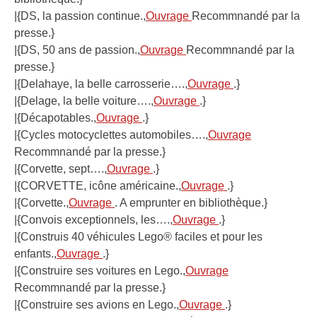
|{DS, la passion continue.,
Ouvrage
Recommnandé par la
presse.}
|{DS, 50 ans de passion.,
Ouvrage
Recommnandé par la
presse.}
|{Delahaye, la belle carrosserie….,
Ouvrage
.}
|{Delage, la belle voiture….,
Ouvrage
.}
|{Décapotables.,
Ouvrage
.}
|{Cycles motocyclettes automobiles….,
Ouvrage
Recommnandé par la presse.}
|{Corvette, sept….,
Ouvrage
.}
|{CORVETTE, icône américaine.,
Ouvrage
.}
|{Corvette.,
Ouvrage
. A emprunter en bibliothèque.}
|{Convois exceptionnels, les….,
Ouvrage
.}
|{Construis 40 véhicules Lego® faciles et pour les
enfants.,
Ouvrage
.}
|{Construire ses voitures en Lego.,
Ouvrage
Recommnandé par la presse.}
|{Construire ses avions en Lego.,
Ouvrage
.}