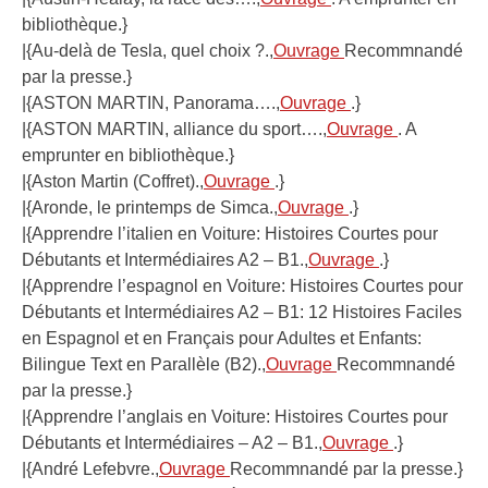
bibliothèque.}
|{Au-delà de Tesla, quel choix ?.,
Ouvrage
Recommnandé
par la presse.}
|{ASTON MARTIN, Panorama….,
Ouvrage
.}
|{ASTON MARTIN, alliance du sport….,
Ouvrage
. A
emprunter en bibliothèque.}
|{Aston Martin (Coffret).,
Ouvrage
.}
|{Aronde, le printemps de Simca.,
Ouvrage
.}
|{Apprendre l’italien en Voiture: Histoires Courtes pour
Débutants et Intermédiaires A2 – B1.,
Ouvrage
.}
|{Apprendre l’espagnol en Voiture: Histoires Courtes pour
Débutants et Intermédiaires A2 – B1: 12 Histoires Faciles
en Espagnol et en Français pour Adultes et Enfants:
Bilingue Text en Parallèle (B2).,
Ouvrage
Recommnandé
par la presse.}
|{Apprendre l’anglais en Voiture: Histoires Courtes pour
Débutants et Intermédiaires – A2 – B1.,
Ouvrage
.}
|{André Lefebvre.,
Ouvrage
Recommnandé par la presse.}