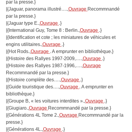
par la presse.}
|{Jaguar, panorama illustré….,
Ouvrage
Recommnandé
par la presse.}
|{Jaguar type E.,
Ouvrage
.}
|{International Guy, Tome 8 : Berlin.,
Ouvrage
.}
|{Identification et cote ; les miniatures de véhicules et
engins utilitaires.,
Ouvrage
.}
|{Hot Rods.,
Ouvrage
. A emprunter en bibliothèque.}
|{Histoire des Rallyes 1997-2009,….,
Ouvrage
.}
|{Histoire des Rallyes 1987-1996,….,
Ouvrage
Recommnandé par la presse.}
|{Histoire complète des….,
Ouvrage
.}
|{Guide touristique des….,
Ouvrage
. A emprunter en
bibliothèque.}
|{Groupe B, « les voitures interdites ».,
Ouvrage
.}
|{Giugiaro.,
Ouvrage
Recommnandé par la presse.}
|{Générations 4L Tome 2.,
Ouvrage
Recommnandé par la
presse.}
|{Générations 4L.,
Ouvrage
.}