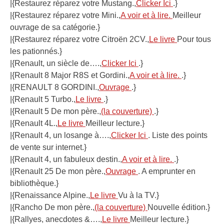
|{Restaurez réparez votre Mustang.,
Clicker Ici
.}
|{Restaurez réparez votre Mini.,
A voir et à lire.
Meilleur
ouvrage de sa catégorie.}
|{Restaurez réparez votre Citroën 2CV.,
Le livre
Pour tous
les pationnés.}
|{Renault, un siècle de….,
Clicker Ici
.}
|{Renault 8 Major R8S et Gordini.,
A voir et à lire.
.}
|{RENAULT 8 GORDINI.,
Ouvrage
.}
|{Renault 5 Turbo.,
Le livre
.}
|{Renault 5 De mon père.,
(la couverture)
.}
|{Renault 4L.,
Le livre
Meilleur lecture.}
|{Renault 4, un losange à….,
Clicker Ici
. Liste des points
de vente sur internet.}
|{Renault 4, un fabuleux destin.,
A voir et à lire.
.}
|{Renault 25 De mon père.,
Ouvrage
. A emprunter en
bibliothèque.}
|{Renaissance Alpine.,
Le livre
Vu à la TV.}
|{Rancho De mon père.,
(la couverture)
Nouvelle édition.}
|{Rallyes, anecdotes &….,
Le livre
Meilleur lecture.}