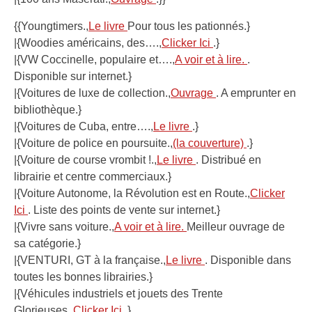
{{Youngtimers.,
Le livre
Pour tous les pationnés.}
|{Woodies américains, des….,
Clicker Ici
.}
|{VW Coccinelle, populaire et….,
A voir et à lire.
.
Disponible sur internet.}
|{Voitures de luxe de collection.,
Ouvrage
. A emprunter en
bibliothèque.}
|{Voitures de Cuba, entre….,
Le livre
.}
|{Voiture de police en poursuite.,
(la couverture)
.}
|{Voiture de course vrombit !.,
Le livre
. Distribué en
librairie et centre commerciaux.}
|{Voiture Autonome, la Révolution est en Route.,
Clicker
Ici
. Liste des points de vente sur internet.}
|{Vivre sans voiture.,
A voir et à lire.
Meilleur ouvrage de
sa catégorie.}
|{VENTURI, GT à la française.,
Le livre
. Disponible dans
toutes les bonnes librairies.}
|{Véhicules industriels et jouets des Trente
Glorieuses.,
Clicker Ici
.}