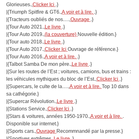
Glorieuses.,
Clicker Ici
.}
|{Triumph Spitfire & GT6.,
A voir et à lire.
.}
|{Tracteurs oubliés de nos….,
Ouvrage
.}
|{Tour Auto 2021.,
Le livre
.}
|{Tour Auto 2019.,
(la couverture)
Nouvelle édition.}
|{Tour auto 2018.,
Le livre
.}
|{Tour Auto 2017.,
Clicker Ici
Ouvrage de référence.}
|{Tour Auto 2016.,
A voir et à lire.
.}
|{Talbot Samba De mon père.,
Le livre
.}
|{Sur les routes de l’Est ; voitures, camions, bus et trains :
les véhicules mythiques du bloc de l’Est.,
Clicker Ici
.}
|{Supercars, le culte de la….,
A voir et à lire.
Top 10 dans
sa cathégorie.}
|{Supercar Révolution.,
Le livre
.}
|{Stations Service.,
Clicker Ici
.}
|{Stars & voitures, années 1950-1970.,
A voir et à lire.
.
Disponible sur internet.}
|{Sports cars.,
Ouvrage
Recommnandé par la presse.}
|{Sportives extrêmes.,
Le livre
.}