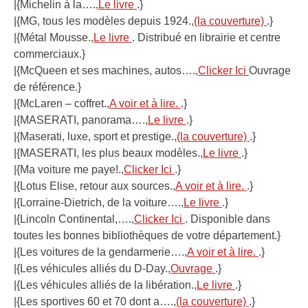
|{Michelin à la….,
Le livre
.}
|{MG, tous les modèles depuis 1924.,
(la couverture)
.}
|{Métal Mousse.,
Le livre
. Distribué en librairie et centre
commerciaux.}
|{McQueen et ses machines, autos….,
Clicker Ici
Ouvrage
de référence.}
|{McLaren – coffret.,
A voir et à lire.
.}
|{MASERATI, panorama….,
Le livre
.}
|{Maserati, luxe, sport et prestige.,
(la couverture)
.}
|{MASERATI, les plus beaux modèles.,
Le livre
.}
|{Ma voiture me paye!.,
Clicker Ici
.}
|{Lotus Elise, retour aux sources.,
A voir et à lire.
.}
|{Lorraine-Dietrich, de la voiture….,
Le livre
.}
|{Lincoln Continental,….,
Clicker Ici
. Disponible dans
toutes les bonnes bibliothèques de votre département.}
|{Les voitures de la gendarmerie….,
A voir et à lire.
.}
|{Les véhicules alliés du D-Day.,
Ouvrage
.}
|{Les véhicules alliés de la libération.,
Le livre
.}
|{Les sportives 60 et 70 dont a….,
(la couverture)
.}