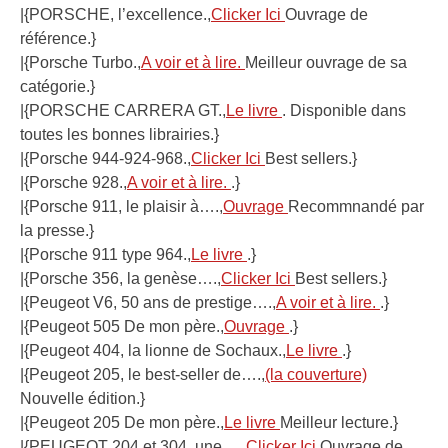
|{PORSCHE, l’excellence.,
Clicker Ici
Ouvrage de
référence.}
|{Porsche Turbo.,
A voir et à lire.
Meilleur ouvrage de sa
catégorie.}
|{PORSCHE CARRERA GT.,
Le livre
. Disponible dans
toutes les bonnes librairies.}
|{Porsche 944-924-968.,
Clicker Ici
Best sellers.}
|{Porsche 928.,
A voir et à lire.
.}
|{Porsche 911, le plaisir à….,
Ouvrage
Recommnandé par
la presse.}
|{Porsche 911 type 964.,
Le livre
.}
|{Porsche 356, la genèse….,
Clicker Ici
Best sellers.}
|{Peugeot V6, 50 ans de prestige….,
A voir et à lire.
.}
|{Peugeot 505 De mon père.,
Ouvrage
.}
|{Peugeot 404, la lionne de Sochaux.,
Le livre
.}
|{Peugeot 205, le best-seller de….,
(la couverture)
Nouvelle édition.}
|{Peugeot 205 De mon père.,
Le livre
Meilleur lecture.}
|{PEUGEOT 204 et 304, une….,
Clicker Ici
Ouvrage de