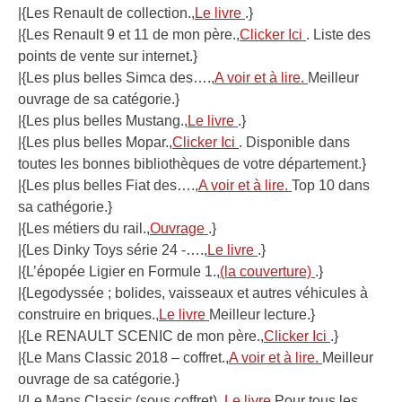
|{Les Renault de collection.,
Le livre
.}
|{Les Renault 9 et 11 de mon père.,
Clicker Ici
. Liste des
points de vente sur internet.}
|{Les plus belles Simca des….,
A voir et à lire.
Meilleur
ouvrage de sa catégorie.}
|{Les plus belles Mustang.,
Le livre
.}
|{Les plus belles Mopar.,
Clicker Ici
. Disponible dans
toutes les bonnes bibliothèques de votre département.}
|{Les plus belles Fiat des….,
A voir et à lire.
Top 10 dans
sa cathégorie.}
|{Les métiers du rail.,
Ouvrage
.}
|{Les Dinky Toys série 24 -….,
Le livre
.}
|{L’épopée Ligier en Formule 1.,
(la couverture)
.}
|{Legodyssée ; bolides, vaisseaux et autres véhicules à
construire en briques.,
Le livre
Meilleur lecture.}
|{Le RENAULT SCENIC de mon père.,
Clicker Ici
.}
|{Le Mans Classic 2018 – coffret.,
A voir et à lire.
Meilleur
ouvrage de sa catégorie.}
|{Le Mans Classic (sous coffret).,
Le livre
Pour tous les