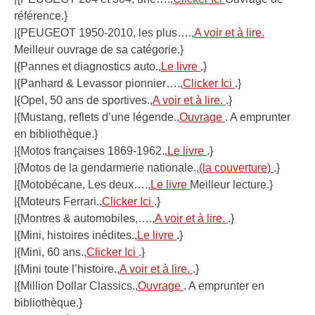
référence.}
|{PEUGEOT 1950-2010, les plus….,
A voir et à lire.
Meilleur ouvrage de sa catégorie.}
|{Pannes et diagnostics auto.,
Le livre
.}
|{Panhard & Levassor pionnier….,
Clicker Ici
.}
|{Opel, 50 ans de sportives.,
A voir et à lire.
.}
|{Mustang, reflets d’une légende.,
Ouvrage
. A emprunter
en bibliothèque.}
|{Motos françaises 1869-1962.,
Le livre
.}
|{Motos de la gendarmerie nationale.,
(la couverture)
.}
|{Motobécane, Les deux….,
Le livre
Meilleur lecture.}
|{Moteurs Ferrari.,
Clicker Ici
.}
|{Montres & automobiles,….,
A voir et à lire.
.}
|{Mini, histoires inédites.,
Le livre
.}
|{Mini, 60 ans.,
Clicker Ici
.}
|{Mini toute l’histoire.,
A voir et à lire.
.}
|{Million Dollar Classics.,
Ouvrage
. A emprunter en
bibliothèque.}