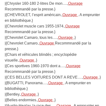
|{Chrysler 160-180 2-litres De mon….,
Ouvrage
Recommnandé par la presse.}
|{CHEVROLET, l’esprit américain.,
Ouvrage
. A emprunter
en bibliothèque.}
|{Chevrolet muscle cars 1955-1974.,
Ouvrage
Recommnandé par la presse.}
|{Chevrolet Camaro, tous les….,
Ouvrage
.}
|{Chevrolet Camaro.,
Ouvrage
Recommnandé par la
presse.}
|{Chars et véhicules blindés ; encyclopédie
visuelle.,
Ouvrage
.}
|{Ces sportives 1960-1970 dont a….,
Ouvrage
Recommnandé par la presse.}
|{CES BELLES VOITURES DONT A REVE….,
Ouvrage
.}
|{BUGATTI, Panorama….,
Ouvrage
. A emprunter en
bibliothèque.}
|{Bentley.,
Ouvrage
.}
|{Belles endormies.,
Ouvrage
.}
|{Austin-Healay, la race des….,
Ouvrage
. A emprunter en