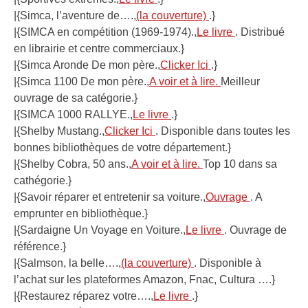
|{Simca, l’aventure de….,
(la couverture)
.}
|{SIMCA en compétition (1969-1974).,
Le livre
. Distribué
en librairie et centre commerciaux.}
|{Simca Aronde De mon père.,
Clicker Ici
.}
|{Simca 1100 De mon père.,
A voir et à lire.
Meilleur
ouvrage de sa catégorie.}
|{SIMCA 1000 RALLYE.,
Le livre
.}
|{Shelby Mustang.,
Clicker Ici
. Disponible dans toutes les
bonnes bibliothèques de votre département.}
|{Shelby Cobra, 50 ans.,
A voir et à lire.
Top 10 dans sa
cathégorie.}
|{Savoir réparer et entretenir sa voiture.,
Ouvrage
. A
emprunter en bibliothèque.}
|{Sardaigne Un Voyage en Voiture.,
Le livre
. Ouvrage de
référence.}
|{Salmson, la belle….,
(la couverture)
. Disponible à
l’achat sur les plateformes Amazon, Fnac, Cultura ….}
|{Restaurez réparez votre….,
Le livre
.}