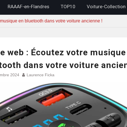
RAAAF-en-Flandres
TOP10
Voiture-Collection
 musique en bluetooth dans votre voiture ancienne !
le web : Écoutez votre musique
tooth dans votre voiture ancie
embre 2024
Laurence Ficka