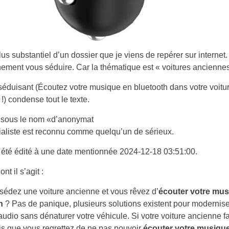
plus substantiel d’un dossier que je viens de repérer sur internet
nement vous séduire. Car la thématique est « voitures anciennes
 séduisant (Écoutez votre musique en bluetooth dans votre voitu
!) condense tout le texte.
 sous le nom «d’anonymat
orialiste est reconnu comme quelqu’un de sérieux.
 été édité à une date mentionnée 2024-12-18 03:51:00.
ont il s’agit :
édez une voiture ancienne et vous rêvez d’
écouter votre mus
h
? Pas de panique, plusieurs solutions existent pour modernise
udio sans dénaturer votre véhicule. Si votre voiture ancienne fa
ais que vous regrettez de ne pas pouvoir
écouter votre musiqu