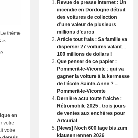
Revue de presse internet : Un
incendie en Dordogne détruit
des voitures de collection
d’une valeur de plusieurs
millions d’euros
. Le thème
Article tout frais : Sa famille va
 ».
disperser 27 voitures valant…
re
100 millions de dollars !
Que penser de ce papier :
Pommerit-le-Vicomte : qui va
gagner la voiture à la kermesse
de l’école Sainte-Anne ? –
Pommerit-le-Vicomte
Dernière actu toute fraiche :
Rétromobile 2025 : trois jours
de ventes aux enchères pour
ique en
Artcurial
r votre
[News] Noch 600 tage bis zum
it votre
klausenrennen 2026
e depuis