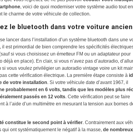
martphone
, voici de quoi moderniser votre système audio tout en
t le charme de votre véhicule de collection.
ez le bluetooth dans votre voiture ancie
se lancer dans l’installation d’un système bluetooth dans une vo
 il est primordial de bien comprendre les spécificités électrique
(sauf si vous choisissez un émetteur FM ou un adaptateur pour
io déjà en place). En clair, si vous n’avez pas d’autoradio, d’all
u si vous voulez privilégier un autoradio vintage voire un kit main
pas cette vérification électrique. La première étape consiste à
id
e de votre installation
. Si votre véhicule date d’avant 1967, il
ne probablement en 6 volts, tandis que les modèles plus ré
éralement passés en 12 volts
. Cette vérification peut se faire
t à l’aide d’un multimètre en mesurant la tension aux bornes d
té constitue le second point à vérifier
. Contrairement aux véh
qui ont systématiquement le négatif à la masse,
de nombreux