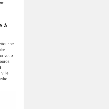
ot
e à
etteur se
tre
ler votre
 euros
s
ville,
ssite