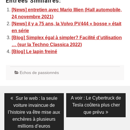
Entrées Similaires:
[News] entretien avec Mario Illien (Hall automobile,
24 novembre 2021)
[News] il y a 75 ans, la Volvo PV444 « bosse » était
en série
[Blog] Simplex égal à simpler? Facilité d’utilisation
… (sur la Techno Classica 2022)
[Blog] Le lapin freiné
Echos de passionnés
Navigation
Previous
Next
A voir : Le Cybertruck de
Sur le web : la seule
post:
post:
de
Tesla coûtera plus cher
voiture invaincue de
l’histoire va être mise aux
que prévu
l’article
enchères à plusieurs
millions d’euros