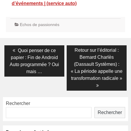
d’événements | (service auto)
Echos de passionnés
Navigation
Previous
Next
Retour sur l’éditorial :
Quoi penser de ce
post:
post:
de
Bernard Charlès
papier : Fin de Android
(Dassault Systèmes) :
Auto programmée ? Oui
l’article
« La période appelle une
mais …
transformation radicale »
Rechercher
Rechercher