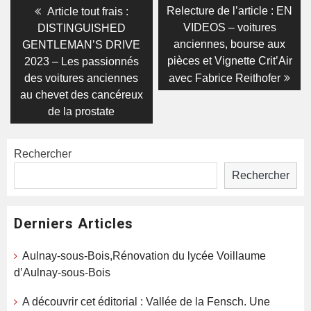
Navigation
Previous
Next
Relecture de l’article : EN
Article tout frais :
post:
post:
de
VIDEOS – voitures
DISTINGUISHED
anciennes, bourse aux
GENTLEMAN’S DRIVE
l’article
pièces et Vignette Crit’Air
2023 – Les passionnés
des voitures anciennes
avec Fabrice Reithofer
au chevet des cancéreux
de la prostate
Rechercher
Rechercher
Derniers Articles
Aulnay-sous-Bois,Rénovation du lycée Voillaume
d’Aulnay-sous-Bois
A découvrir cet éditorial : Vallée de la Fensch. Une