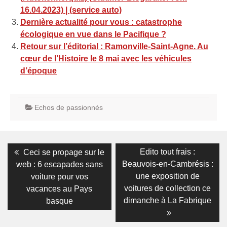
16.04.2023) | (service auto)
Dernière actualité pour vous : catastrophe
écologique en vue dans le Pacifique ?
Retour sur l’éditorial : Ramonville-Saint-Agne. Au
cœur de l’Histoire le 8 mai avec les véhicules
d’époque
Echos de passionnés
Navigation
Previous
Next
Edito tout frais :
Ceci se propage sur le
post:
post:
de
Beauvois-en-Cambrésis :
web : 6 escapades sans
une exposition de
voiture pour vos
l’article
voitures de collection ce
vacances au Pays
dimanche à La Fabrique
basque