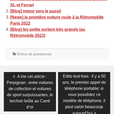
SL et Ferrari
[Blog] retour vers le passé
[News] la première voiture roule à la Rétromobile
Paris 2022
[Blog] les petits sortent très grands (au
Rétromobile 2022)
Echos de passionnés
Navigation
Previous
Next
Edito tout frais : Il y a 50
A lire cet article :
post:
post:
de
ans, le premier appel de
Perpignan : entre voitures
téléphone portable: si
de collection et voitures
l’article
vous possédez ce
de sport surpuissantes, le
modèle de téléphone, il
torchon brûle au Carré
peut valoir beaucoup
d’or
aujourd’hui