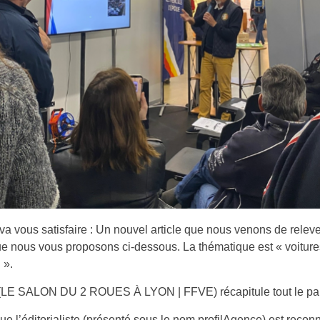
 va vous satisfaire : Un nouvel article que nous venons de releve
e nous vous proposons ci-dessous. La thématique est « voiture
 ».
e (LE SALON DU 2 ROUES À LYON | FFVE) récapitule tout le pap
e l’éditorialiste (présenté sous le nom profilAgence) est rec