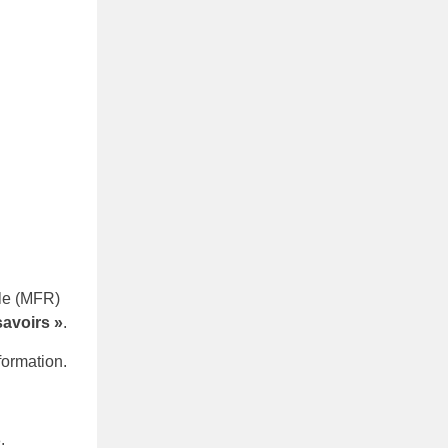
ale (MFR)
savoirs
»
.
formation.
.