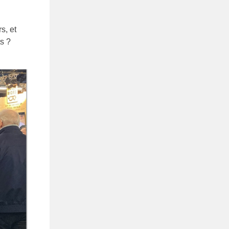
s, et
ts
?