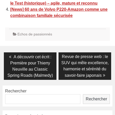
le Test (historique) – agile, mature et reconnu
[News] 60 ans de Volvo P220-Amazon comme une
combinaison familiale sécurisée
Echos de passionnés
Navigation
Previous
Next
Revue de presse web : le
A découvrir cet écrit :
post:
post:
de
SUV qui mêle excellence,
Première pour Thierry
harmonie et sérénité du
Neuville au Classic
l’article
Spring Roads (Malmedy)
savoir-faire japonais
Rechercher
Rechercher