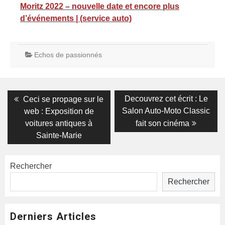
Moritz 2022 – nouvelle date et encore plus
d’événements | (service auto)
Echos de passionnés
Navigation
Previous
Next
Decouvrez cet écrit : Le
Ceci se propage sur le
post:
post:
de
Salon Auto-Moto Classic
web : Exposition de
voitures antiques à
fait son cinéma
l’article
Sainte-Marie
Rechercher
Rechercher
Derniers Articles