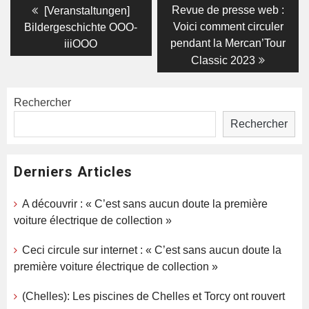
Navigation
Previous
Next
Revue de presse web :
[Veranstaltungen]
post:
post:
de
Voici comment circuler
Bildergeschichte OOO-
pendant la Mercan’Tour
iiiOOO
l’article
Classic 2023
Rechercher
Rechercher
Derniers Articles
A découvrir : « C’est sans aucun doute la première
voiture électrique de collection »
Ceci circule sur internet : « C’est sans aucun doute la
première voiture électrique de collection »
(Chelles): Les piscines de Chelles et Torcy ont rouvert