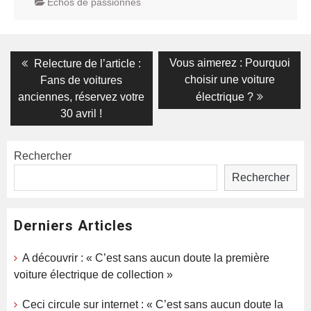
Echos de passionnés
Navigation
Previous
Next
Vous aimerez : Pourquoi
Relecture de l’article :
post:
post:
de
choisir une voiture
Fans de voitures
anciennes, réservez votre
électrique ?
l’article
30 avril !
Rechercher
Rechercher
Derniers Articles
A découvrir : « C’est sans aucun doute la première
voiture électrique de collection »
Ceci circule sur internet : « C’est sans aucun doute la