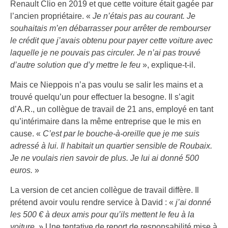
Renault Clio en 2019 et que cette voiture était gagée par
l’ancien propriétaire. «
Je n’étais pas au courant. Je
souhaitais m’en débarrasser pour arrêter de rembourser
le crédit que j’avais obtenu pour payer cette voiture avec
laquelle je ne pouvais pas circuler. Je n’ai pas trouvé
d’autre solution que d’y mettre le feu
», explique-t-il.
Mais ce Nieppois n’a pas voulu se salir les mains et a
trouvé quelqu’un pour effectuer la besogne. Il s’agit
d’A.R., un collègue de travail de 21 ans, employé en tant
qu’intérimaire dans la même entreprise que le mis en
cause. «
C’est par le bouche-à-oreille que je me suis
adressé à lui. Il habitait un quartier sensible de Roubaix.
Je ne voulais rien savoir de plus. Je lui ai donné 500
euros.
»
La version de cet ancien collègue de travail diffère. Il
prétend avoir voulu rendre service à David : «
j’ai donné
les 500 € à deux amis pour qu’ils mettent le feu à la
voiture.
» Une tentative de report de responsabilité mise à