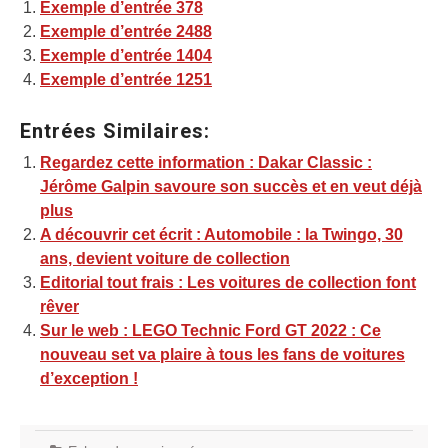
Exemple d’entrée 378
Exemple d’entrée 2488
Exemple d’entrée 1404
Exemple d’entrée 1251
Entrées Similaires:
Regardez cette information : Dakar Classic :
Jérôme Galpin savoure son succès et en veut déjà
plus
A découvrir cet écrit : Automobile : la Twingo, 30
ans, devient voiture de collection
Editorial tout frais : Les voitures de collection font
rêver
Sur le web : LEGO Technic Ford GT 2022 : Ce
nouveau set va plaire à tous les fans de voitures
d’exception !